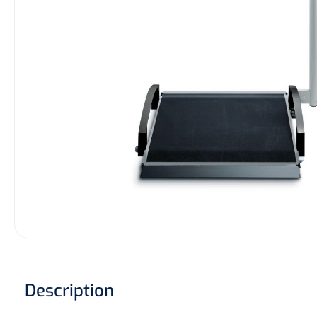
Hygiène & Désinfection
Soins d'incontinence
Matériel d'injection
Infrastructure
Instruments
Monitoring
Soins des plaies
Description