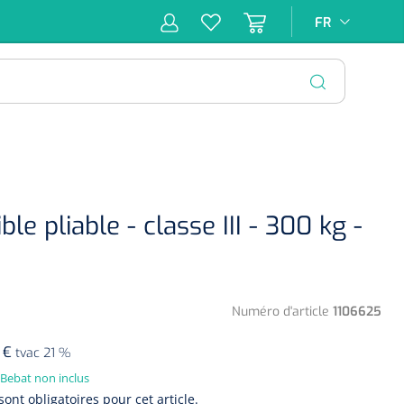
FR
FR
pie
Hygiène &
Soins
Matériel
Infras
ion
Désinfection
d'incontinence
d'injection
FERMER
 pliable - classe III - 300 kg -
Numéro d'article
1106625
 €
tvac 21 %
 Bebat non inclus
sont obligatoires pour cet article.