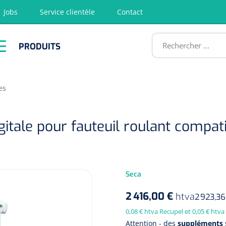
Jobs
Service clientèle
Contact
RODUITS
PRODUITS
tion
Chirurgie
Diagnostic
Premiers
Physiothéra
secours &
et rééducat
ATS
Réanimation
es
ale pour fauteuil roulant compatible
Seca
2 416,00 €
htva
2 923,36
0,08 € htva Recupel et 0,05 € htva
Attention - des
suppléments