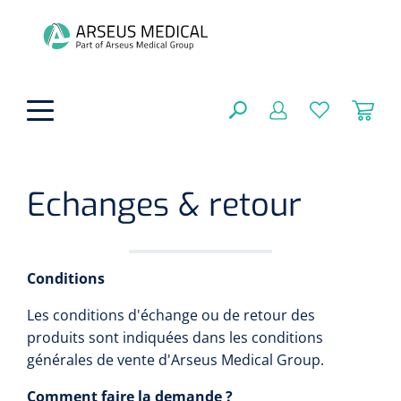
hoofdinhoud
Echanges & retour
Aides techniques
FERMER
OPTIONS
Traitement
Soins de confort générale
Conditions
Aromathérapie
Respiration
Les conditions d'échange ou de retour des
Sondes gastriques
RÉSULTATS
produits sont indiquées dans les conditions
Soins de beauté
Chirurgie
générales de vente d'Arseus Medical Group.
Peau
Accessoires de ventilation
Thérapie par lumière
Cryothérapie
Canules nasales
Comment faire la demande ?