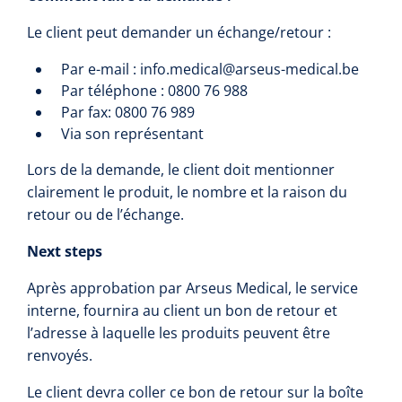
Diagnostic
Bandages de soutien post-opératoires
Le client peut demander un échange/retour :
Thérapie massage
Divers
Affections vasculaires
Premiers secours & Réanimation
Chirurgie au laser
Dopplers
Par e-mail : info.medical@arseus-medical.be
Appareils
Thérapie par la chaleur
Spiromètres Incitatifs
Accessoires lasers
Dopplers vasculaires
Par téléphone : 0800 76 988
Physiothérapie et rééducation
Premiers secours
Par fax: 0800 76 989
Accessoires
Humidification
Lasers
Foetale dopplers
Produits soignants
Aides techniques pour manger
Via son représentant
Hygiène & Désinfection
Réhabilitation fonctionnelle
Couverts
Lors de la demande, le client doit mentionner
Atomisation
Conditions gynécologiques
Dopplers fœtaux et vasculaires
Boîte de secours
Rééducation de la marche
Système de drainage thoracique
Soins d'incontinence
clairement le produit, le nombre et la raison du
Soins du corps
Sets de table
retour ou de l’échange.
Masques
Voies respiratoires
Recharge boîte de secours
Réhabilitation main/bras
Déodorants
Surgical suction
Urologie
Matériel d'injection
Sondes usage unique
Aspiration
Next steps
Assiettes
Circuits
Couvertures de secours
Rééducation du dos & de la nuque
Eau De Cologne
Sondes Tiemann
Microscope
Cardiorespiratoire
Infrastructure
Après approbation par Arseus Medical, le service
Seringues
Aérosol
Bavettes
Holters
interne, fournira au client un bon de retour et
Doigtiers
Entraînement actif-passif
Lotion pour le corps
Ventilation par jet
Sondes d'estomac
Seringues sans aiguille
Instruments
l’adresse à laquelle les produits peuvent être
Matériel anti-décubitus
Plateaux repas
Douleur
Spiromètres
renvoyés.
Divers
Entraînement de la force
Crèmes pour les mains
Ventilation urgente
Sondes vésicales in/out
Seringues avec aiguille
Divers
Pompes à infusion
Monitoring
Porte-aiguilles
Le client devra coller ce bon de retour sur la boîte
NO-mètres
Soins de confort néonatals
Brancards