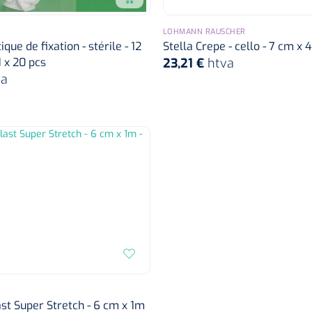
LOHMANN RAUSCHER
que de fixation - stérile - 12
Stella Crepe - cello - 7 cm x 
1 x 20 pcs
23,21 €
htva
va
st Super Stretch - 6 cm x 1m