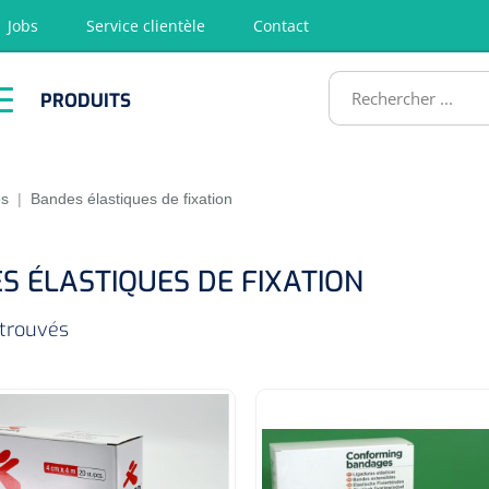
Jobs
Service clientèle
Contact
RODUITS
PRODUITS
tion
Chirurgie
Diagnostic
Premiers
Physiothéra
secours &
et rééducat
ATS
Réanimation
es
|
Bandes élastiques de fixation
S ÉLASTIQUES DE FIXATION
 trouvés