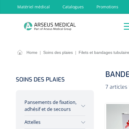
oekopdracht
Ga naar de hoofdnavigatie
Matériel médical
Catalogues
Promotions
P
Accueil
Aides
Traitement
Respira
techniques
OPTIONS
RÉSULT
Home
|
Soins des plaies
|
Filets et bandages tubulair
Accueil
Aides techniques
BANDE
Traitement
SOINS DES PLAIES
Respiration
7 articles
Chirurgie
Pansements de fixation,
Diagnostic
adhésif et de secours
Premiers secours & Réanimation
Attelles
Sparadraps chirurgicaux
Physiothérapie et rééducation