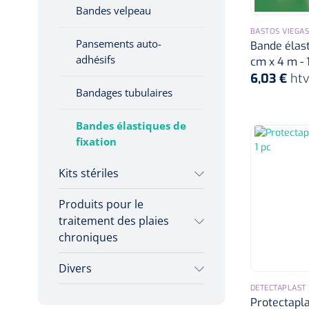
Compresses
Bandes velpeau
prédécoupées
BASTOS VIEGAS
Pansements auto-
Bande élasti
adhésifs
cm x 4 m - 
6,03 €
ht
Bandages tubulaires
Bandes élastiques de
fixation
Kits stériles
Produits pour le
Sets de bandage
traitement des plaies
chroniques
Champs opératoires
Divers
Hydrocolloïdes
Jeu de sondes
DETECTAPLAST
Dissolvant de couche
Protectapla
Pansements en argent
Sets de suture &