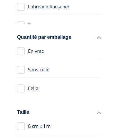
Lohmann Rauscher
Texa
Quantité par emballage
En vrac
Sans cello
Cello
Taille
6 cm x 1 m