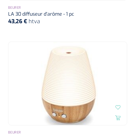
Compresses non-tissées
Shockwave
Boîtes à instruments & tambours à pansements
Cadres de douche
Lampes frontales
BEURER
Tambours à pansements
Essuie-mains rouleau
LA 30 diffuseur d'arôme - 1 pc
Chariots et charrettes
Compresses prédécoupées
Tecar
Supports muraux
43,26 €
htva
ORL
Chariots à linge
Boîtes à instruments
Essuie-tout
Laryngoscopes
Echographie
Siège de douche
Moulages en plâtre et accessoires
Collecteurs de déchets
Papier cellulose
Bas Jersey
Kochers
Audiométrie
Ultrason & électrothérapie
Appui de toilette
Chariots de transport
Bandes de zinc
Anses auriculaires
Vêtements de protection individuelle
TENS
Diverses aides sanitaires
Mesure du corps
Chariots de soins des plaies
Bonnets de protection
Equipement autodiagnostique
Ouates de rembourrage
Pinces
Ondes courtes & micro-ondes
Chaises percées
Chariots à instruments
Sabots
Thermomètres
Bandes pour écharpes
Ciseaux
Hydromassage
Chaises roulantes de douche
Chariots PC
Bouchons d'oreille
Glucomètres
Semelles de marche
Hystéromètres
Pressothérapie & massage
Brancard de douche
Chariots à médicaments
Masques de protection
Pèse-personnes
Moulage en plâtre
Scies à plâtre & Scies pour bagues
Thermothérapie
Tabourets de douche
Gants
BEURER
Lève-personne
Toises