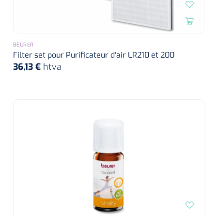
Entraînement cardiovasculaire
Soins de la peau
Sondes rectales
Ventilation USI
Seringues préremplies
Systèmes statiques
Pompes à seringue
Soins des plaies
Soins bébé
Spéculums
Accessoires monitoring
Ventilation Néontonale et pédiatrique
Stéthoscopes
Sondes Nelaton
Seringues entérales
Repose
Réanimation
Rehabilitation analytique
Spéculum nasal
Hygiène oral et visage
Matérial de soutien
ORL
Pansements de fixation, adhésif et de secours
Ventilation en haute Fréquence
Ergomètres
Massage cardiaque
Évaluation et entraînement musculaire
BEURER
Mousse à raser, gel
NL
FR
Systèmes dynamiques
Spéculum vaginal
Filter set pour Purificateur d'air LR210 et 200
Nettoyage des oreilles
Sparadraps chirurgicaux
Sondes à demeure
multifonctionnel
Aiguilles
Protection des yeux
36,13 €
htva
Ventilation conventionel
ECG's
Défibrillateurs
Lames de rasoir
Sondes en silicone
Aiguilles d'injection
Sparadraps chirurgicaux avec compresse
Équilibre et proprioception
Distributeur de médicaments
Curettes & Punches à biopsie
Soins Kangaroo
Tensiomètres
Moniteurs/défibrilateurs
Nettoyant pour dentiers
Toebehoren
Aiguilles papillon
Plateaux et paniers de distribution
Curettes réutilisables
Pansement de secours
Entraînement excentrique
Soins de confort pour les personnes âgées
Oxymètres de pouls
Ballons de respiration
Cotons-tiges
Sondes à revêtement hydrogel
Aiguilles pour stylo injecteur
Plateaux de distribution
Curettes jetables
Tape
Entraînement isocinétique
Matériel de fixation
Pocket masks
Prothèses dentaires
Aiguilles Huber
Diagnostics lumineux
Accessoires
Punch à biopsie
Aide d'incontinence
Pansements de fixation
Thermothérapie
Tables de traitement
Colposcopes
Accessoires lavement
Insufflateurs bouche masque
Brosses à dents
Gobelets à médicaments & couvercles
2-parties
Cathéters
Stylets & sondes cannelées
Divers
Attelles
Accessoires
Incontinentiebroekjes
Cathéters de perfusion IV
Swabs
Attelles en plâtre
Multi-parties
Lits & accessoires
Pinces
Vêtements adaptés
Anuscopes - proctoscopes
Protection matelas
Obturateurs
Tables de nuit & de chevet
Dentifrice