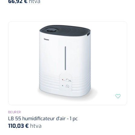
66,92 €
htva
Toilette intime
Accessoires mortuaires
Tests lactate/cholestérol
Autoclaves
Bandes velpeau
Tapis d'exercice
Désinfection des mains
Tests INR
Nettoyants pour instruments
Pansements auto-adhésifs
Ballons d'exercice
Soins des cheveux
Réactifs
Bandages tubulaires
Les Passerels et escaliers
Douche et bain
Sérologie
Bandes élastiques de fixation
Equilibre & coordination
Tests rapide
Divers
Bandes d'exercices
Kits stériles
Poubelles
Sets de bandage
Parasitologie
Aérosols désodorisant
Champs opératoires
Accessoires
BEURER
Jeu de sondes
LB 55 humidificateur d'air - 1 pc
Fonction pulmonaire
110,03 €
htva
Sets de suture & d'ablation
Divers