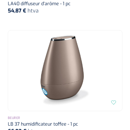
Instruments divers
Drainage lymphatique
Pansements hémorragiques
LA40 diffuseur d'arôme - 1 pc
Matériel de transfert
Lève-personne actif
54,87 €
htva
Tabliers de protection
Divers
Divers
Draps de transfert
Laser
Matériel de suture
Lève-personne passif
Couvre souliers
Pince de polyp
Fil de suture
Plaques tournantes
Dry Needling
Echographie
Sangles
Diapason
Accessoires Echographie
Agrafeuse & agrafes
Distributeurs
Entraînement cognitif et visuel
Distributeurs de désodorisants
Ecarteurs
Prévention et détection des chutes
Echographes
Bandes de sutures
Entraînement cognitif
Distributeurs de savon
Aimant oculaire
Sièges & coussins
Colle tissulaire
Entraînement réalité virtuelle
Laboratoire
Chaises gériatriques
Distributeurs de papier
Glucomètres
Marteaux à reflex
Thérapie interactive
Filets et bandages tubulaires
Distributeurs de gants
Tests de grossesse
Broyeurs
Bandes cohésives
Nettoyage & désinfection d'instruments
Matériels d'exercices
Accessoires
Tests d'urine
Poupinel (air chaud)
Bandes compressives
Nettoyage et désinfection de la peau
Exerciseurs de la main/épaule
BEURER
Appareils
Savons & mousse
LB 37 humidificateur toffee - 1 pc
Tests sanguin
Appareils d'ultrason
Bandage adhésif au zinc
Poids d'exercice