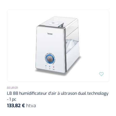
Wearables
Kits d'instruments
Logiciel
Champs stériles
Alcoomètre
Produits pour le traitement des plaies chroniques
Hydrocolloïdes
Pansements en argent
Pansement en mousse
Hydrogel
BEURER
LB 88 humidificateur d'air à ultrason dual technology
Bandages paraffine
- 1 pc
133,82 €
htva
Pansements avec interface transparente