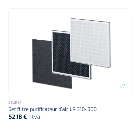
siliconée
Alginates
Divers
Dissolvant de couche adhésive
Ouates
Agraffes de fixation
Bassin renal
BEURER
Nettoyeurs de plaies
Set filtre purificateur d'air LR 310- 300
52,18 €
htva