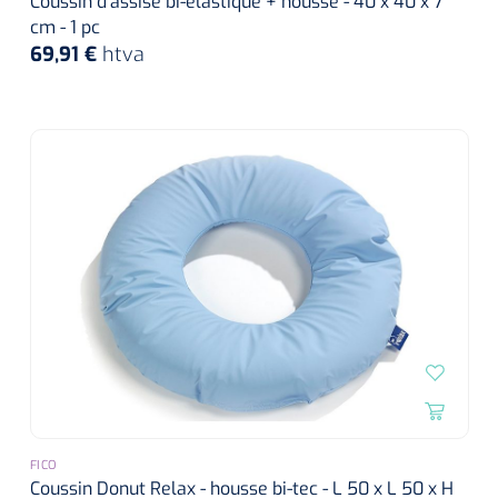
Coussin d'assise bi-élastique + housse - 40 x 40 x 7
cm - 1 pc
69,91 €
htva
FICO
Coussin Donut Relax - housse bi-tec - L 50 x L 50 x H