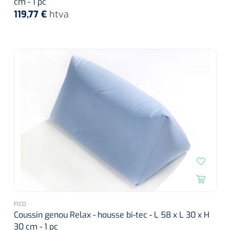
cm - 1 pc
119,77 €
htva
FICO
Coussin genou Relax - housse bi-tec - L 58 x L 30 x H
30 cm - 1 pc