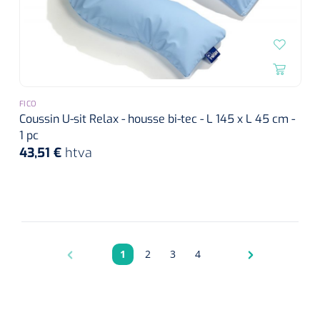
FICO
Coussin U-sit Relax - housse bi-tec - L 145 x L 45 cm -
1 pc
43,51 €
htva
1
2
3
4
Pagina
Pagina
Pagina
Pagina