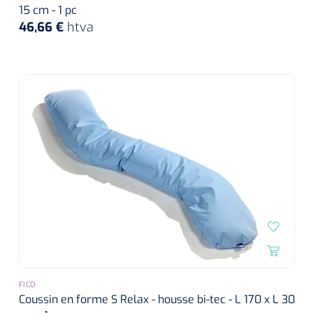
15 cm - 1 pc
46,66 €
htva
FICO
Coussin en forme S Relax - housse bi-tec - L 170 x L 30