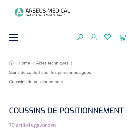
hoofdinhoud
Home
|
Aides techniques
|
Soins de confort pour les personnes âgées
|
Aides techniques
FERMER
Coussins de positionnement
OPTIONS
Traitement
Soins de confort générale
Aromathérapie
Respiration
Sondes gastriques
COUSSINS DE POSITIONNEMENT
RÉSULTATS
Soins de beauté
Chirurgie
Peau
Accessoires de ventilation
79
artikels gevonden
Thérapie par lumière
Cryothérapie
Canules nasales