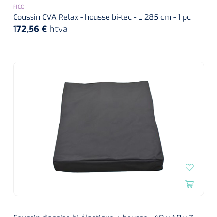
siliconée
FICO
Coussin CVA Relax - housse bi-tec - L 285 cm - 1 pc
Alginates
172,56 €
htva
Divers
Dissolvant de couche adhésive
Ouates
Agraffes de fixation
Bassin renal
Nettoyeurs de plaies