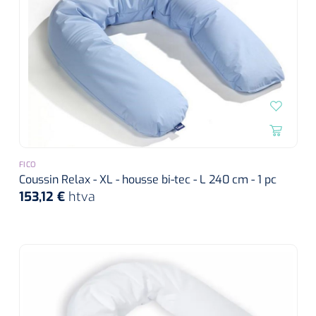
FICO
Coussin Relax - XL - housse bi-tec - L 240 cm - 1 pc
153,12 €
htva