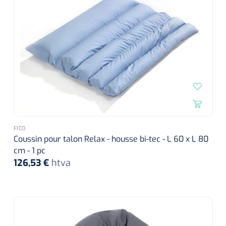
FICO
Coussin pour talon Relax - housse bi-tec - L 60 x L 80
cm - 1 pc
126,53 €
htva