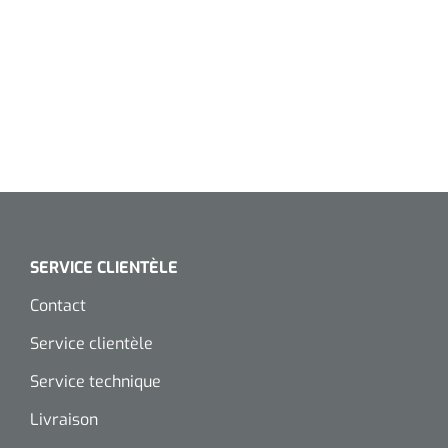
siliconée
Alginates
Divers
Dissolvant de couche adhésive
Ouates
Agraffes de fixation
SERVICE CLIENTÈLE
Bassin renal
Contact
Service clientèle
Nettoyeurs de plaies
Service technique
Livraison