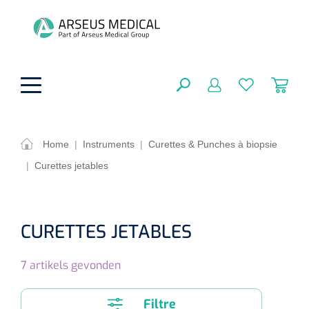
hoofdinhoud
Home
|
Instruments
|
Curettes & Punches à biopsie
|
Curettes jetables
Aides techniques
FERMER
OPTIONS
Traitement
Soins de confort générale
CURETTES JETABLES
Aromathérapie
Respiration
Sondes gastriques
RÉSULTATS
7
artikels gevonden
Soins de beauté
Chirurgie
Peau
Accessoires de ventilation
Thérapie par lumière
Cryothérapie
Canules nasales
Filtre