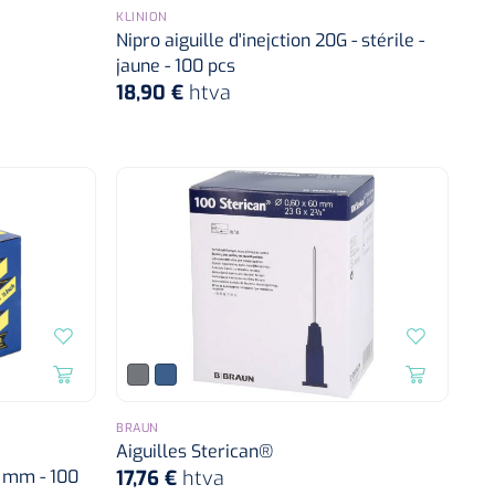
KLINION
Nipro aiguille d'inejction 20G - stérile -
jaune - 100 pcs
18,90 €
htva
BRAUN
Aiguilles Sterican®
3 mm - 100
17,76 €
htva