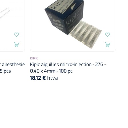
KIPIC
r anesthésie
Kipic aiguilles micro-injection - 27G -
25 pcs
0,40 x 4mm - 100 pc
18,12 €
htva