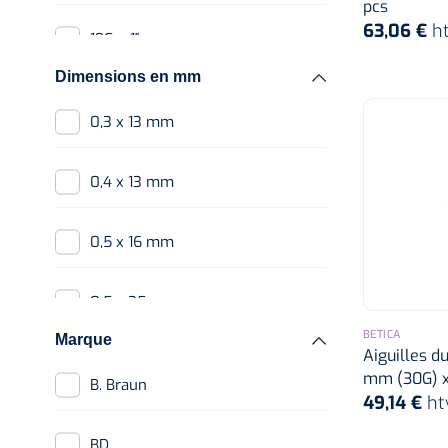
pcs
63,06 €
h
19G x 1"
Dimensions en mm
19G x 1"
0,3 x 13 mm
19G x 2"
0,4 x 13 mm
20G x 1 1/2"
0,5 x 16 mm
20G x 1"
0,5 x 25 mm
BETICA
20G x 3 1/2"
Marque
Aiguilles d
0,6 x 16 mm
mm (30G) x
B. Braun
21G x 1 1/2"
49,14 €
ht
0,6 x 25 mm
BD