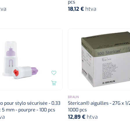
pcs
tva
18,12 €
htva
BRAUN
uo pour stylo sécurisée - 0.33
Sterican® aiguilles - 27G x 1/2
 5 mm - pourpre - 100 pcs
1000 pcs
va
12,89 €
htva