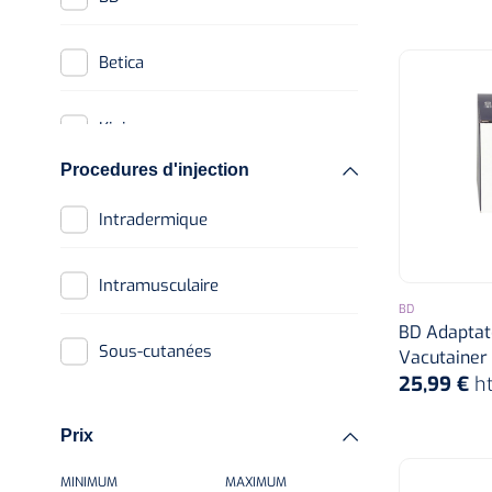
21G x 1"
0,6 x 30 mm
Betica
21G x 1,25"
0,6 x 60 mm
Kipic
21G x 2"
0,7 x 30 mm
Procedures d'injection
Klinion
21G x 5/8"
Intradermique
0,8 x 16 mm
Terumo
22G x 1 1/2"
Intramusculaire
0,8 x 25 mm
BD
BD Adaptate
22G x 1 1/4"
Sous-cutanées
Vacutainer -
0,8 x 32 mm
25,99 €
h
22G x 1"
0,8 x 38 mm
Prix
23G x 1 1/2"
MINIMUM
MAXIMUM