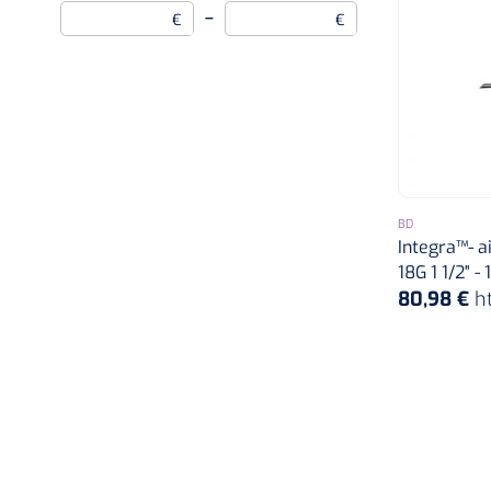
0,8 x 40 mm
–
€
€
23G x 1 1/4"
0,8 x 50 mm
23G x 1"
0,9 x 25 mm
23G x 1/5"
0,9 x 38 mm
BD
23G x 3/8"
Integra™- ai
0,9 x 40 mm
18G 1 1/2" -
80,98 €
h
23G x 5/8"
0,9 x 70 mm
24G x 1"
0,9 x 90 mm
25G x 1 1/2"
0,26 x 13 mm