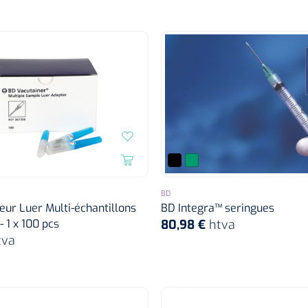
BD
ur Luer Multi-échantillons
BD Integra™ seringues
 1 x 100 pcs
80,98 €
htva
tva