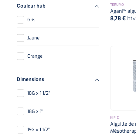
TERUMO
Couleur hub
Agani™ aigu
8,78 €
htv
Gris
Jaune
Orange
Dimensions
18G x 1 1/2"
18G x 1"
KIPIC
Aiguille de 
19G x 1 1/2"
Mésothérapi