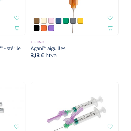
TERUMO
 - stérile
Agani™ aiguilles
3,13 €
htva