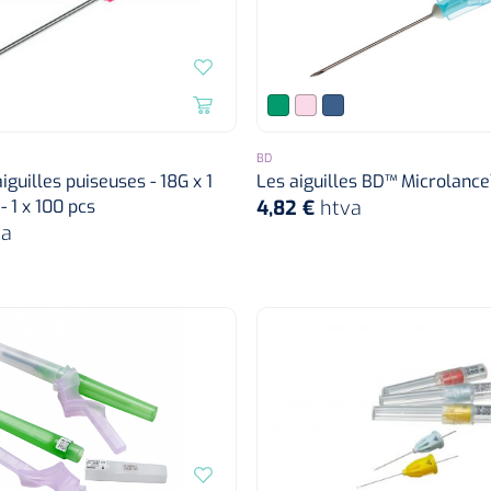
BD
 aiguilles puiseuses - 18G x 1
Les aiguilles BD™ Microlance™
 - 1 x 100 pcs
4,82 €
htva
va