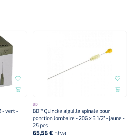
BD
 - vert -
BD™ Quincke aiguille spinale pour
ponction lombaire - 20G x 3 1/2" - jaune -
25 pcs
65,56 €
htva