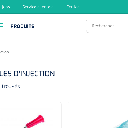
Jobs
Service clientèle
Contact
RODUITS
PRODUITS
tion
Chirurgie
Diagnostic
Premiers
Physiothéra
secours &
et rééducat
ATS
Réanimation
ection
LES D'INJECTION
s trouvés