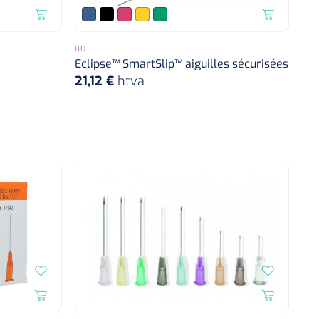
BD
Eclipse™ SmartSlip™ aiguilles sécurisées
21,12 €
htva