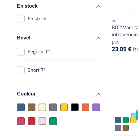
En stock
Alcool désinfectant
En stock
BD
BD™ Vacutai
Coupes aiguilles
intraveneine
Bevel
pcs
Garrots
23,09 €
h
Regular 11°
Tampons alcoolisés
Short 7°
Couleur