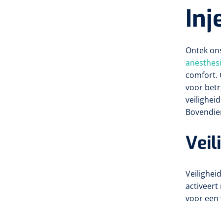
25G x 1"
Inj
0,40 x 12 mm
25G x 1/2"
0,40 x 19 mm
Ontek ons
anesthes
25G x 3 1/2"
comfort. 
0,40 x 20 mm
voor bet
25G x 5/8"
veilighei
0,40 x 40 mm
Bovendie
25G x 35 mm
Veil
0,45 x 09 mm
26G x 1/2"
0,45 x 13 mm
Veilighei
26G x 3/4"
activeert
0,45 x 23 mm
voor een 
26G x 7/8"