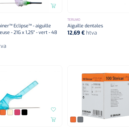
TERUMO
ner™ Eclipse™ - aiguille
Aiguille dentales
use - 21G x 1,25" - vert - 48
12,69 €
htva
tva