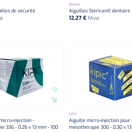
BRAUN
illes de sécurité
Aiguilles Sterican® dentaire
a
12,27 €
htva
KIPIC
micro-injection -
Aiguille micro-injection pour
e 33G - 0,26 x 13 mm - 100
mésothérapie 30G - 0,30 x 1