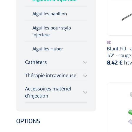
Seringues avec aiguille
Hygiène & Désinfection
Aiguilles papillon
Soins d'incontinence
Seringues préremplies
Matériel d'injection
Aiguilles pour stylo
Seringues entérales
Infrastructure
injecteur
BD
Instruments
Blunt Fill -
Aiguilles Huber
Monitoring
1/2" - rouge
Cathéters
8,42 €
ht
Soins des plaies
Thérapie intraveineuse
Cathéters de perfusion
IV
Accessoires matériel
Pieds à perfusion
d'injection
Obturateurs
Tampons de cellulose
OPTIONS
Conteneurs à aiguilles et
accessoires