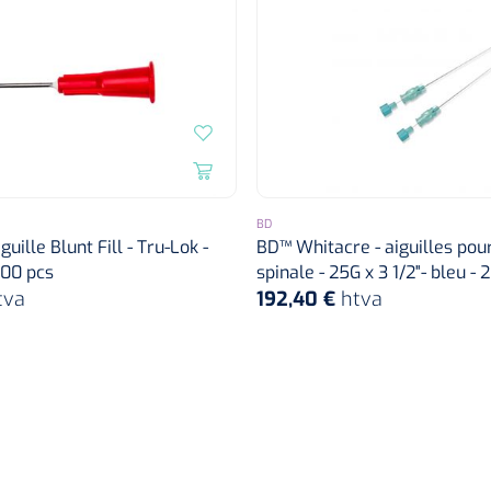
BD
guille Blunt Fill - Tru-Lok -
BD™ Whitacre - aiguilles pou
 100 pcs
spinale - 25G x 3 1/2"- bleu - 
tva
192,40 €
htva