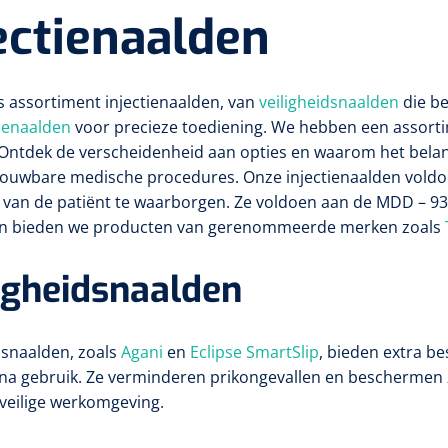
ectienaalden
 assortiment injectienaalden, van
veiligheidsnaalden
die b
ienaalden
voor precieze toediening. We hebben een assortime
Ontdek de verscheidenheid aan opties en waarom het belan
rouwbare medische procedures. Onze injectienaalden voldo
d van de patiënt te waarborgen. Ze voldoen aan de MDD – 
n bieden we producten van gerenommeerde merken zoals
igheidsnaalden
dsnaalden, zoals
Agani
en
Eclipse SmartSlip
, bieden extra b
 na gebruik. Ze verminderen prikongevallen en beschermen zo
veilige werkomgeving.