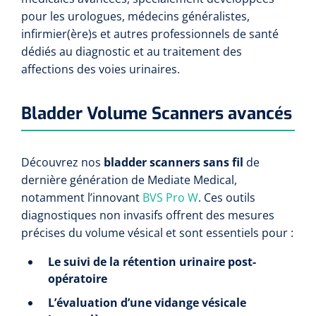
Compresses non-tissées
Shockwave
Boîtes à instruments & tambours à pansements
Cadres de douche
Lampes frontales
pour les urologues, médecins généralistes,
Tambours à pansements
Essuie-mains rouleau
infirmier(ère)s et autres professionnels de santé
Chariots et charrettes
Compresses prédécoupées
Tecar
Supports muraux
ORL
dédiés au diagnostic et au traitement des
Chariots à linge
Boîtes à instruments
Essuie-tout
affections des voies urinaires.
Laryngoscopes
Echographie
Siège de douche
Moulages en plâtre et accessoires
Collecteurs de déchets
Papier cellulose
Bas Jersey
Kochers
Audiométrie
Bladder Volume Scanners avancés
Ultrason & électrothérapie
Appui de toilette
Chariots de transport
Bandes de zinc
Anses auriculaires
Vêtements de protection individuelle
TENS
Diverses aides sanitaires
Mesure du corps
Découvrez nos
bladder scanners sans fil
de
Chariots de soins des plaies
Bonnets de protection
Equipement autodiagnostique
Ouates de rembourrage
Pinces
dernière génération de Mediate Medical,
Ondes courtes & micro-ondes
Chaises percées
notamment l’innovant
BVS Pro W
. Ces outils
Chariots à instruments
Sabots
Thermomètres
Bandes pour écharpes
Ciseaux
diagnostiques non invasifs offrent des mesures
Hydromassage
Chaises roulantes de douche
précises du volume vésical et sont essentiels pour :
Chariots PC
Bouchons d'oreille
Glucomètres
Semelles de marche
Hystéromètres
Pressothérapie & massage
Brancard de douche
Le suivi de la rétention urinaire post-
Chariots à médicaments
Masques de protection
opératoire
Pèse-personnes
Moulage en plâtre
Scies à plâtre & Scies pour bagues
Thermothérapie
Tabourets de douche
L’évaluation d’une vidange vésicale
Gants
Lève-personne
Toises