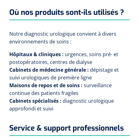
Wearables
Kits d'instruments
Où nos produits sont-ils utilisés ?
Logiciel
Champs stériles
Notre diagnostic urologique convient à divers
Alcoomètre
environnements de soins :
Produits pour le traitement des plaies chroniques
Hôpitaux & cliniques :
urgences, soins pré- et
Hydrocolloïdes
postopératoires, centres de dialyse
Cabinets de médecine générale :
dépistage et
Pansements en argent
suivi urologiques de première ligne
Maisons de repos et de soins :
surveillance
Pansement en mousse
continue des patients fragiles
Cabinets spécialisés :
diagnostic urologique
Hydrogel
approfondi et suivi
Bandages paraffine
Service & support professionnels
Pansements avec interface transparente