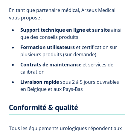
siliconée
En tant que partenaire médical, Arseus Medical
Alginates
vous propose :
Support technique en ligne et sur site
ainsi
Divers
que des conseils produits
Dissolvant de couche adhésive
Formation utilisateurs
et certification sur
plusieurs produits (sur demande)
Ouates
Contrats de maintenance
et services de
calibration
Agraffes de fixation
Livraison rapide
sous 2 à 5 jours ouvrables
Bassin renal
en Belgique et aux Pays-Bas
Nettoyeurs de plaies
Conformité & qualité
Tous les équipements urologiques répondent aux