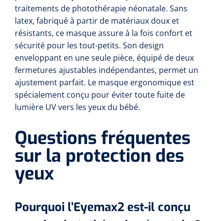
Compresses non-tissées
Shockwave
Boîtes à instruments & tambours à pansements
Cadres de douche
Lampes frontales
traitements de photothérapie néonatale. Sans
Tambours à pansements
latex, fabriqué à partir de matériaux doux et
Essuie-mains rouleau
Chariots et charrettes
Compresses prédécoupées
Tecar
Supports muraux
résistants, ce masque assure à la fois confort et
ORL
Chariots à linge
Boîtes à instruments
sécurité pour les tout-petits. Son design
Essuie-tout
Laryngoscopes
Echographie
Siège de douche
Moulages en plâtre et accessoires
enveloppant en une seule pièce, équipé de deux
Collecteurs de déchets
fermetures ajustables indépendantes, permet un
Papier cellulose
Bas Jersey
Kochers
Audiométrie
Ultrason & électrothérapie
Appui de toilette
ajustement parfait. Le masque ergonomique est
Chariots de transport
spécialement conçu pour éviter toute fuite de
Bandes de zinc
Anses auriculaires
Vêtements de protection individuelle
TENS
Diverses aides sanitaires
Mesure du corps
lumière UV vers les yeux du bébé.
Chariots de soins des plaies
Bonnets de protection
Equipement autodiagnostique
Ouates de rembourrage
Pinces
Ondes courtes & micro-ondes
Chaises percées
Questions fréquentes
Chariots à instruments
Sabots
Thermomètres
Bandes pour écharpes
sur la protection des
Ciseaux
Hydromassage
Chaises roulantes de douche
Chariots PC
Bouchons d'oreille
yeux
Glucomètres
Semelles de marche
Hystéromètres
Pressothérapie & massage
Brancard de douche
Chariots à médicaments
Masques de protection
Pèse-personnes
Moulage en plâtre
Scies à plâtre & Scies pour bagues
Thermothérapie
Tabourets de douche
Pourquoi l’Eyemax2 est-il conçu
Gants
Lève-personne
Toises