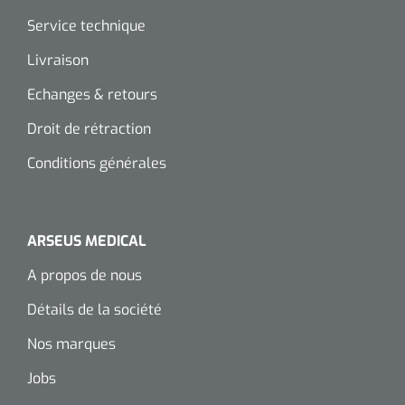
Service technique
Wearables
Kits d'instruments
Livraison
Logiciel
Champs stériles
Echanges & retours
Alcoomètre
Droit de rétraction
Produits pour le traitement des plaies chroniques
Hydrocolloïdes
Conditions générales
Pansements en argent
ARSEUS MEDICAL
Pansement en mousse
A propos de nous
Hydrogel
Détails de la société
Bandages paraffine
Nos marques
Jobs
Pansements avec interface transparente