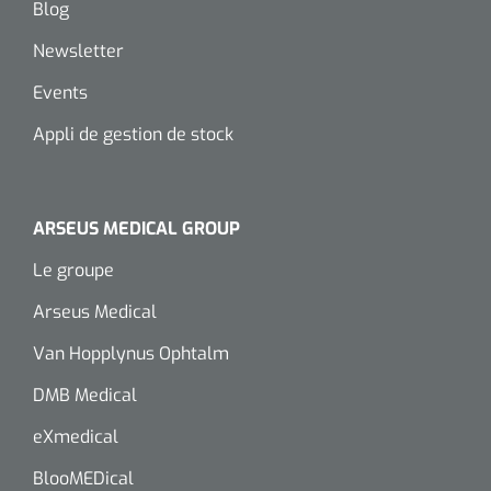
siliconée
Blog
Newsletter
Alginates
Events
Divers
Appli de gestion de stock
Dissolvant de couche adhésive
Ouates
ARSEUS MEDICAL GROUP
Agraffes de fixation
Le groupe
Arseus Medical
Bassin renal
Van Hopplynus Ophtalm
Nettoyeurs de plaies
DMB Medical
eXmedical
BlooMEDical