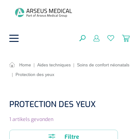
hoofdinhoud
Home
|
Aides techniques
|
Soins de confort néonatals
|
Protection des yeux
Aides techniques
FERMER
OPTIONS
Traitement
Soins de confort générale
PROTECTION DES YEUX
Aromathérapie
Respiration
Sondes gastriques
RÉSULTATS
1
artikels gevonden
Soins de beauté
Chirurgie
Peau
Accessoires de ventilation
Thérapie par lumière
Cryothérapie
Canules nasales
Filtre