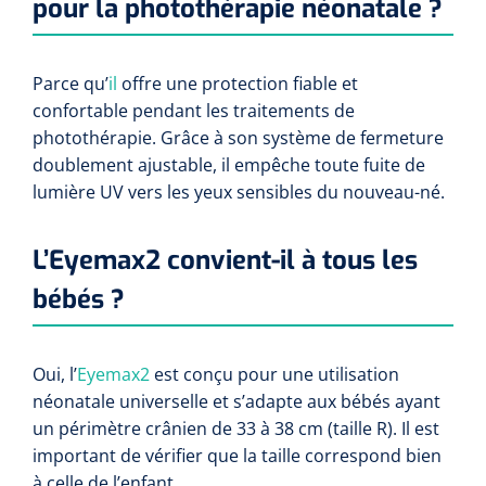
pour la photothérapie néonatale ?
Instruments divers
Drainage lymphatique
Pansements hémorragiques
Matériel de transfert
Lève-personne actif
Tabliers de protection
Divers
Divers
Draps de transfert
Laser
Matériel de suture
Parce qu’
il
offre une protection fiable et
Lève-personne passif
Couvre souliers
Pince de polyp
Fil de suture
confortable pendant les traitements de
Plaques tournantes
Dry Needling
Echographie
photothérapie. Grâce à son système de fermeture
Sangles
Diapason
Accessoires Echographie
Agrafeuse & agrafes
Distributeurs
doublement ajustable, il empêche toute fuite de
Entraînement cognitif et visuel
lumière UV vers les yeux sensibles du nouveau-né.
Distributeurs de désodorisants
Ecarteurs
Prévention et détection des chutes
Echographes
Bandes de sutures
Entraînement cognitif
Distributeurs de savon
L’Eyemax2 convient-il à tous les
Aimant oculaire
Sièges & coussins
Colle tissulaire
Entraînement réalité virtuelle
Laboratoire
bébés ?
Chaises gériatriques
Distributeurs de papier
Glucomètres
Marteaux à reflex
Thérapie interactive
Filets et bandages tubulaires
Distributeurs de gants
Tests de grossesse
Broyeurs
Bandes cohésives
Oui, l’
Eyemax2
est conçu pour une utilisation
Nettoyage & désinfection d'instruments
Matériels d'exercices
Accessoires
néonatale universelle et s’adapte aux bébés ayant
Tests d'urine
Poupinel (air chaud)
Bandes compressives
Nettoyage et désinfection de la peau
Exerciseurs de la main/épaule
un périmètre crânien de 33 à 38 cm (taille R). Il est
Appareils
important de vérifier que la taille correspond bien
Savons & mousse
Tests sanguin
Appareils d'ultrason
Bandage adhésif au zinc
Poids d'exercice
à celle de l’enfant.