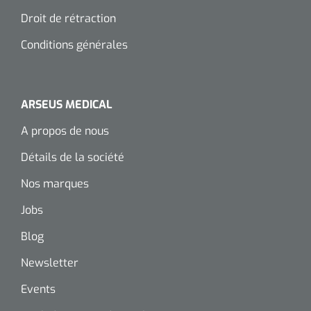
siliconée
Droit de rétraction
Alginates
Conditions générales
Divers
Dissolvant de couche adhésive
ARSEUS MEDICAL
A propos de nous
Ouates
Détails de la société
Agraffes de fixation
Nos marques
Bassin renal
Jobs
Blog
Nettoyeurs de plaies
Newsletter
Events