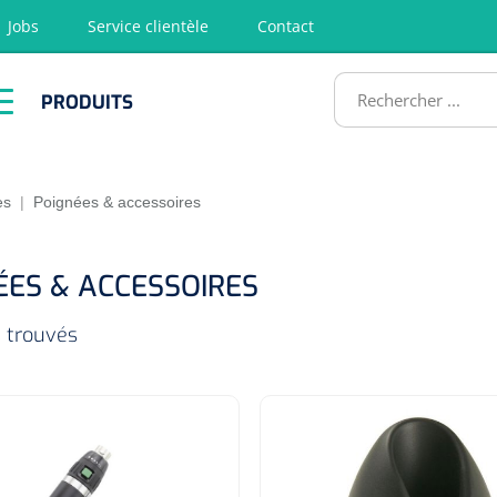
Jobs
Service clientèle
Contact
RODUITS
PRODUITS
tion
Chirurgie
Diagnostic
Premiers
Physiothéra
secours &
et rééducat
ATS
Réanimation
es
|
Poignées & accessoires
ÉES & ACCESSOIRES
s trouvés