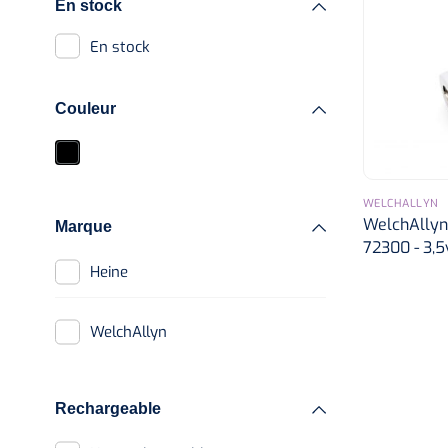
Alcoomètre
En stock
Pèse-personnes
Tests sanguin
En stock
Toises
Tests lactate/cholestérol
Divers
Couleur
Tests INR
Réactifs
WELCHALLYN
WelchAllyn 
Sérologie
Marque
72300 - 3,5v
Heine
Tests rapide
Parasitologie
WelchAllyn
Accessoires
Rechargeable