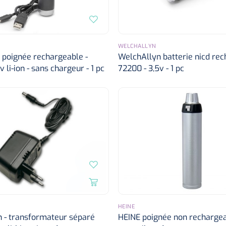
WELCHALLYN
 poignée rechargeable -
WelchAllyn batterie nicd re
v li-ion - sans chargeur - 1 pc
72200 - 3,5v - 1 pc
HEINE
n - transformateur séparé
HEINE poignée non rechargeab