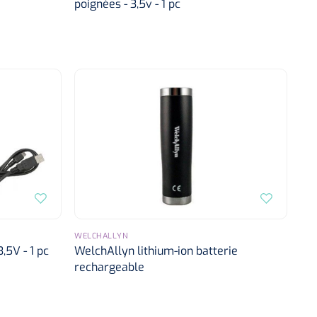
poignées - 3,5v - 1 pc
WELCHALLYN
,5V - 1 pc
WelchAllyn lithium-ion batterie
rechargeable