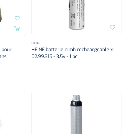
HEINE
 pour
HEINE batterie nimh recheargeable x-
ans
02.99.315 - 3,5v - 1 pc