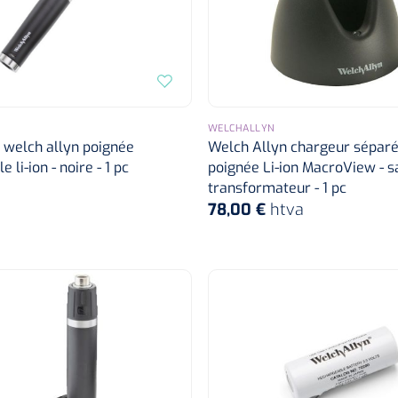
WELCHALLYN
 welch allyn poignée
Welch Allyn chargeur séparé
 li-ion - noire - 1 pc
poignée Li-ion MacroView - s
transformateur - 1 pc
78,00 €
htva