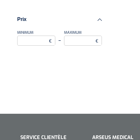
Speculums
Parasitologie
Ophtalmoscopes
Prix
Accessoires
Lampes stylos
MINIMUM
MAXIMUM
–
€
€
Porte-spatules
Lampes frontales
SERVICE CLIENTÈLE
ARSEUS MEDICAL