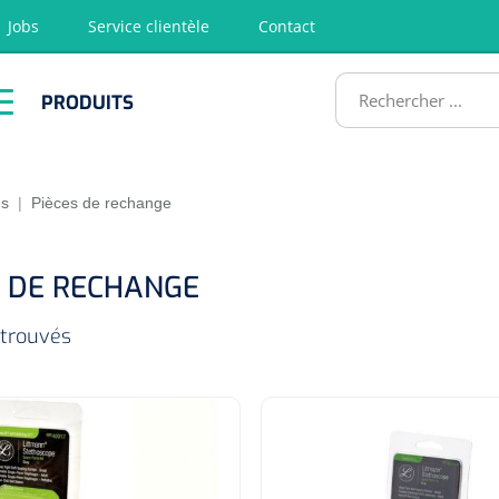
Jobs
Service clientèle
Contact
RODUITS
PRODUITS
tion
Chirurgie
Diagnostic
Premiers
Physiothéra
secours &
et rééducat
ATS
Réanimation
es
|
Pièces de rechange
S DE RECHANGE
 trouvés