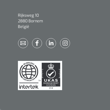
Rijksweg 10
2880 Bornem
België