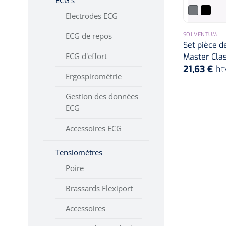
ECG's
FHR avec audio,
Electrodes ECG
valeurs
numériques et
SOLVENTUM
ECG de repos
tracé
Set pièce 
ECG d'effort
Master Clas
2 MHz
21,63 €
ht
Ergospirométrie
Audio
Gestion des données
Affichage audio et
ECG
numérique de la
FHR
Accessoires ECG
Affichage de la
Tensiomètres
FHR avec audio,
Poire
valeurs
numériques et
Brassards Flexiport
tracé
Accessoires
Dopplers fœtaux et