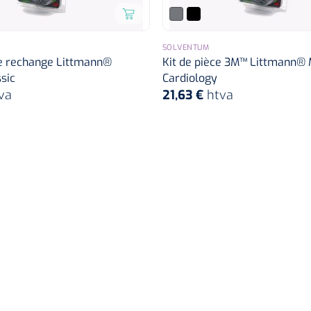
SOLVENTUM
de rechange Littmann®
Kit de pièce 3M™ Littmann®
sic
Cardiology
va
21,63 €
htva