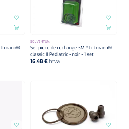
SOLVENTUM
Littmann®
Set pièce de rechange 3M™ Littmann®
classic II Pediatric - noir - 1 set
16,48 €
htva