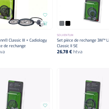
SOLVENTUM
n® Classic III + Cadiology
Set pièce de rechange 3M™ 
ce de rechange
Classic II SE
tva
26,78 €
htva