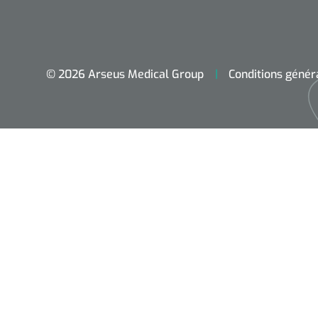
© 2026 Arseus Medical Group
Conditions génér
Accueil
Aides techniques
Traitement
Respiration
Chirurgie
Diagnostic
Premiers secours & Réanimation
Physiothérapie et rééducation