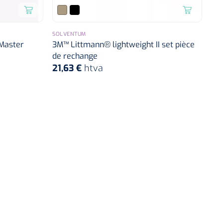
SOLVENTUM
 Master
3M™ Littmann® lightweight II set pièce
de rechange
21,63 €
htva