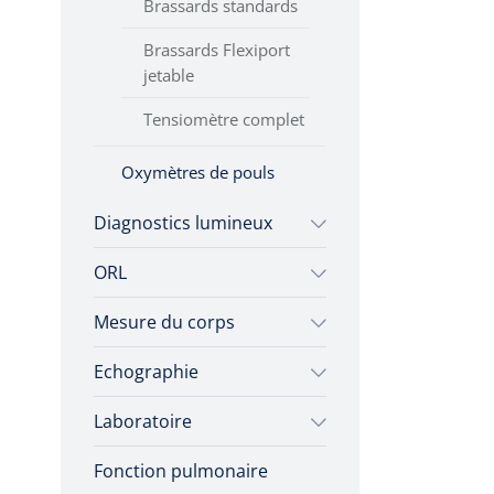
Brassards standards
vasculaires
Brassards Flexiport
jetable
Tensiomètre complet
Oxymètres de pouls
Diagnostics lumineux
ORL
Colposcopes
Mesure du corps
Laryngoscopes
Accessoires
Ensemble Complet
Ampoules de
Echographie
Equipement
rechange
autodiagnostique
Lames
Laboratoire
Accessoires Echographie
Anuscopes -
Poignées
Thermomètres
proctoscopes
Fonction pulmonaire
Glucomètres
Echographes
Thermomètres
Accessoires