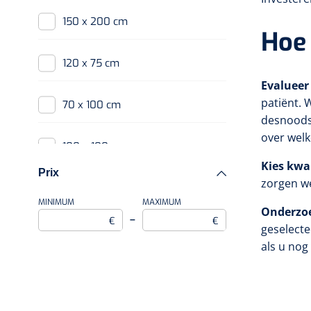
150 x 200 cm
Hoe 
120 x 75 cm
Evalueer
patiënt. 
70 x 100 cm
desnoods 
over welk
100 x 100 cm
Kies kwal
Prix
zorgen w
75 x 70 cm
MINIMUM
MAXIMUM
Onderzoe
–
€
€
geselecte
75 x 120 cm
als u nog