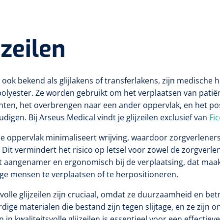
jzeilen
n, ook bekend als glijlakens of transferlakens, zijn medisch
polyester. Ze worden gebruikt om het verplaatsen van patiën
nten, het overbrengen naar een ander oppervlak, en het po
digen. Bij Arseus Medical vindt je glijzeilen exclusief van
Fi
e oppervlak minimaliseert wrijving, waardoor zorgverlene
Dit vermindert het risico op letsel voor zowel de zorgverlen
t aangenamer en ergonomisch bij de verplaatsing, dat ma
ge mensen te verplaatsen of te herpositioneren.
svolle glijzeilen zijn cruciaal, omdat ze duurzaamheid en be
ige materialen die bestand zijn tegen slijtage, en ze zijn 
 in kwaliteitsvolle glijzeilen is essentieel voor een effectiev