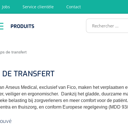
Jobs
Service clientèle
Contact
RODUITS
PRODUITS
tion
Chirurgie
Diagnostic
Premiers
Physiothéra
secours &
et rééducat
ATS
Réanimation
ps de transfert
 DE TRANSFERT
van
Arseus Medical, exclusief van Fico, maken het verplaatsen 
r, veiliger en ergonomischer.
Dankzij het gladde, duurzame mat
eke belasting bij zorgverleners en meer comfort voor de patiënt.
entra en thuiszorg, en conform Europese regelgeving (MDD 9
trouvé