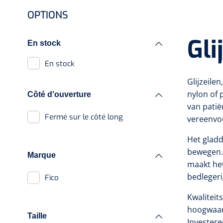
Protection des talons
OPTIONS
Appui de toilette
Pinces de préhension
Gli
En stock
Diverses aides sanitaires
Protection des mains
Porte-serviettes
En stock
Vêtements adaptés
Planche de bain
Glijzeile
nylon of 
Couvertures alourdies
Côté d'ouverture
Peignes et brosses à
van patië
cheveux
Fermé sur le côté long
Coussins de
vereenvou
positionnement
Chaises percées
Het gladd
Coussins
bewegen. 
Marque
Chaises roulantes de
maakt he
Housses
douche
bedlegeri
Fico
Divers
Brancard de douche
Kwaliteit
Couvertures de soins
hoogwaard
Taille
Tabourets de douche
Investeren