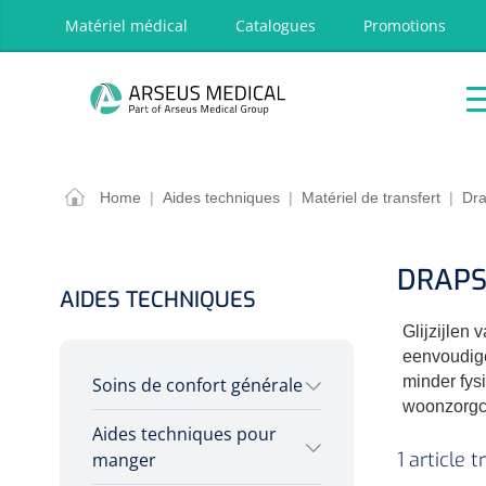
oekopdracht
Ga naar de hoofdnavigatie
Matériel médical
Catalogues
Promotions
P
Accueil
Aides
Traitement
Respira
techniques
OPTIONS
RÉSULT
Home
|
Aides techniques
|
Matériel de transfert
|
Dra
Accueil
Aides techniques
DRAPS
Traitement
AIDES TECHNIQUES
Respiration
Glijzijlen 
Chirurgie
eenvoudige
minder fysi
Soins de confort générale
Diagnostic
woonzorgc
Premiers secours & Réanimation
Aides techniques pour
Aromathérapie
1 article 
manger
Physiothérapie et rééducation