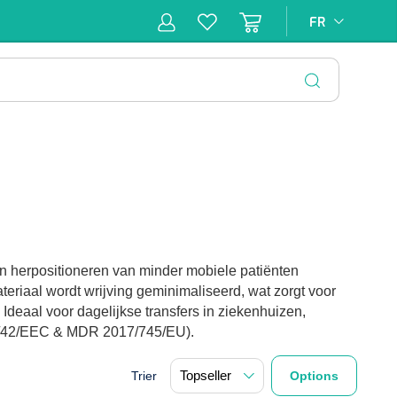
FR
FR
pie
Hygiène &
Soins
Matériel
Infras
ion
Désinfection
d'incontinence
d'injection
FERMER
en herpositioneren van minder mobiele patiënten
eriaal wordt wrijving geminimaliseerd, wat zorgt voor
 Ideaal voor dagelijkse transfers in ziekenhuizen,
3/42/EEC & MDR 2017/745/EU).
Trier
Options