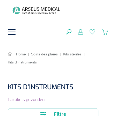
hoofdinhoud
Home
|
Soins des plaies
|
Kits stériles
|
Kits d'instruments
Aides techniques
FERMER
OPTIONS
Traitement
Soins de confort générale
KITS D'INSTRUMENTS
Aromathérapie
Respiration
Sondes gastriques
RÉSULTATS
1
artikels gevonden
Soins de beauté
Chirurgie
Peau
Accessoires de ventilation
Thérapie par lumière
Cryothérapie
Canules nasales
Filtre