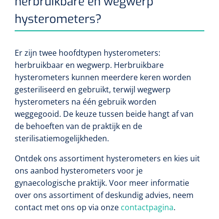
herbruikbare en wegwerp
siliconée
hysterometers?
Alginates
Er zijn twee hoofdtypen hysterometers:
Divers
herbruikbaar en wegwerp. Herbruikbare
Dissolvant de couche adhésive
hysterometers kunnen meerdere keren worden
gesteriliseerd en gebruikt, terwijl wegwerp
Ouates
hysterometers na één gebruik worden
weggegooid. De keuze tussen beide hangt af van
Agraffes de fixation
de behoeften van de praktijk en de
sterilisatiemogelijkheden.
Bassin renal
Ontdek ons assortiment hysterometers en kies uit
Nettoyeurs de plaies
ons aanbod hysterometers voor je
gynaecologische praktijk. Voor meer informatie
over ons assortiment of deskundig advies, neem
contact met ons op via onze
contactpagina
.