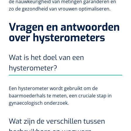
de nauwkeurigheid van metingen garanderen en
zo de gezondheid van vrouwen optimaliseren.
Wearables
Kits d'instruments
Vragen en antwoorden
Logiciel
Champs stériles
over hysterometers
Alcoomètre
Produits pour le traitement des plaies chroniques
Hydrocolloïdes
Wat is het doel van een
Pansements en argent
hysterometer?
Pansement en mousse
Een hysterometer wordt gebruikt om de
baarmoederhals te meten, een cruciale stap in
Hydrogel
gynaecologisch onderzoek.
Bandages paraffine
Wat zijn de verschillen tussen
Pansements avec interface transparente