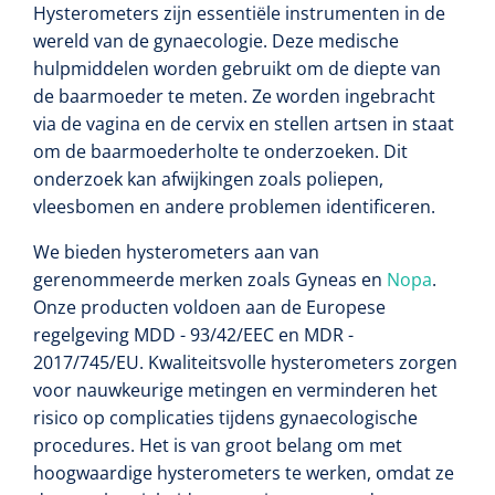
Hysterometers zijn essentiële instrumenten in de
Toilette intime
Accessoires mortuaires
Tests lactate/cholestérol
Autoclaves
wereld van de gynaecologie. Deze medische
Bandes velpeau
Tapis d'exercice
hulpmiddelen worden gebruikt om de diepte van
Désinfection des mains
Tests INR
Nettoyants pour instruments
de baarmoeder te meten. Ze worden ingebracht
Pansements auto-adhésifs
Ballons d'exercice
via de vagina en de cervix en stellen artsen in staat
Soins des cheveux
Réactifs
om de baarmoederholte te onderzoeken. Dit
Bandages tubulaires
Les Passerels et escaliers
onderzoek kan afwijkingen zoals poliepen,
Douche et bain
Sérologie
vleesbomen en andere problemen identificeren.
Bandes élastiques de fixation
Equilibre & coordination
We bieden hysterometers aan van
Tests rapide
Divers
Bandes d'exercices
Kits stériles
gerenommeerde merken zoals Gyneas en
Nopa
.
Poubelles
Onze producten voldoen aan de Europese
Sets de bandage
Parasitologie
regelgeving MDD - 93/42/EEC en MDR -
Aérosols désodorisant
2017/745/EU. Kwaliteitsvolle hysterometers zorgen
Champs opératoires
Accessoires
voor nauwkeurige metingen en verminderen het
risico op complicaties tijdens gynaecologische
Jeu de sondes
Fonction pulmonaire
procedures. Het is van groot belang om met
hoogwaardige hysterometers te werken, omdat ze
Sets de suture & d'ablation
Divers