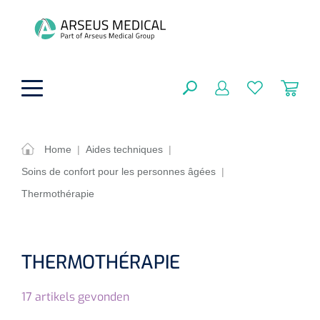
hoofdinhoud
Home
|
Aides techniques
|
Soins de confort pour les personnes âgées
|
Aides techniques
FERMER
Thermothérapie
OPTIONS
Traitement
Soins de confort générale
Aromathérapie
Respiration
Sondes gastriques
THERMOTHÉRAPIE
RÉSULTATS
Soins de beauté
Chirurgie
Peau
Accessoires de ventilation
17
artikels gevonden
Thérapie par lumière
Cryothérapie
Canules nasales