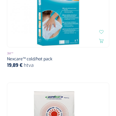
3M™
Nexcare™ cold/hot pack
19,89 €
htva