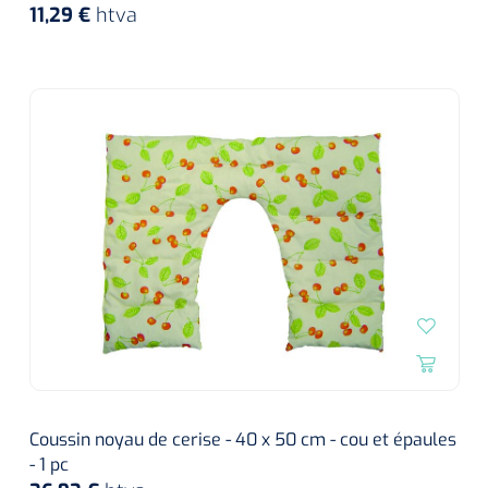
siliconée
11,29 €
htva
Alginates
Divers
Dissolvant de couche adhésive
Ouates
Agraffes de fixation
Bassin renal
Nettoyeurs de plaies
Coussin noyau de cerise - 40 x 50 cm - cou et épaules
- 1 pc