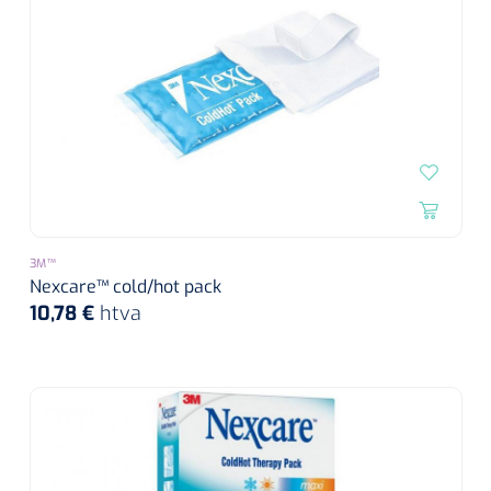
3M™
Nexcare™ cold/hot pack
10,78 €
htva