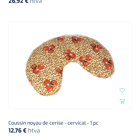
26,92 €
htva
Coussin noyau de cerise - cervical - 1 pc
12,76 €
htva