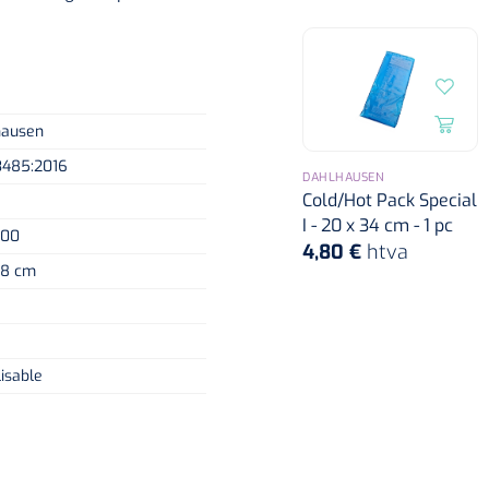
hausen
3485:2016
DAHLHAUSEN
Cold/Hot Pack Special
I - 20 x 34 cm - 1 pc
500
4,80 €
htva
38 cm
lisable