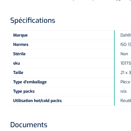
Spécifications
Marque
Dahl
Normes
ISO 1
Stérile
Non
sku
1017
Taille
21 x 
Type d'emballage
Pièce
Type packs
n/a
Utilisation hot/cold packs
Réuti
Documents