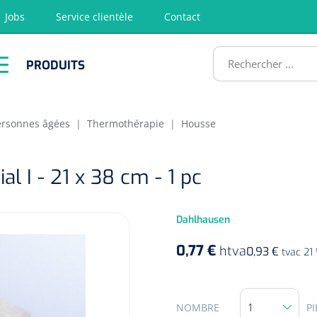
Jobs
Service clientèle
Contact
RODUITS
PRODUITS
tion
Chirurgie
Diagnostic
Premiers
Physiothéra
secours &
et rééducat
ATS
Réanimation
personnes âgées
|
Thermothérapie
|
Housse
l I - 21 x 38 cm - 1 pc
Dahlhausen
0,77 €
htva
0,93 €
tvac 21
NOMBRE
PI