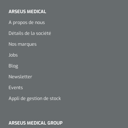
Wearables
Kits d'instruments
ARSEUS MEDICAL
A propos de nous
Logiciel
Champs stériles
Détails de la société
Alcoomètre
Produits pour le traitement des plaies chroniques
Nos marques
Hydrocolloïdes
Jobs
Pansements en argent
Blog
Newsletter
Pansement en mousse
Events
Hydrogel
Appli de gestion de stock
Bandages paraffine
Pansements avec interface transparente
ARSEUS MEDICAL GROUP