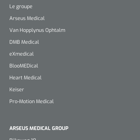
siliconée
Le groupe
Alginates
Arseus Medical
Van Hopplynus Ophtalm
Divers
DMB Medical
Dissolvant de couche adhésive
eXmedical
Ouates
BlooMEDical
Agraffes de fixation
Heart Medical
Keiser
Bassin renal
Pro-Motion Medical
Nettoyeurs de plaies
ARSEUS MEDICAL GROUP