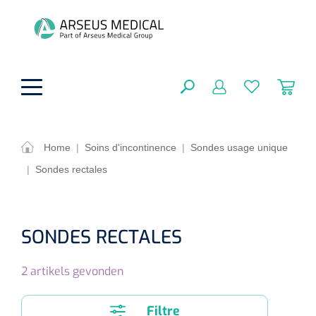
hoofdinhoud
Home
|
Soins d'incontinence
|
Sondes usage unique
|
Sondes rectales
Aides techniques
FERMER
OPTIONS
Traitement
Soins de confort générale
SONDES RECTALES
Aromathérapie
Respiration
Sondes gastriques
RÉSULTATS
2
artikels gevonden
Soins de beauté
Chirurgie
Peau
Accessoires de ventilation
Thérapie par lumière
Cryothérapie
Canules nasales
Filtre