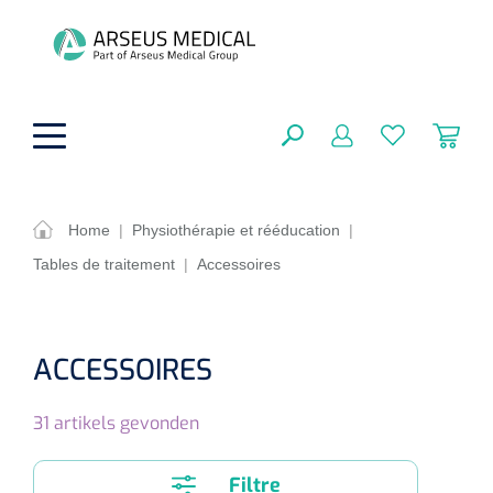
hoofdinhoud
Home
|
Physiothérapie et rééducation
|
Tables de traitement
|
Accessoires
Aides techniques
FERMER
OPTIONS
Traitement
Soins de confort générale
ACCESSOIRES
Aromathérapie
Respiration
Sondes gastriques
RÉSULTATS
31
artikels gevonden
Soins de beauté
Chirurgie
Peau
Accessoires de ventilation
Thérapie par lumière
Cryothérapie
Canules nasales
Filtre