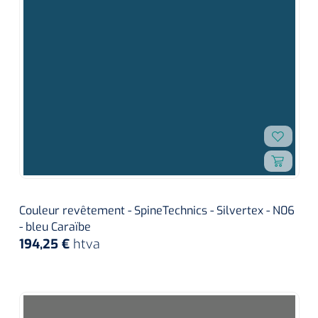
siliconée
Alginates
Divers
Dissolvant de couche adhésive
Ouates
Agraffes de fixation
Bassin renal
Couleur revêtement - SpineTechnics - Silvertex - N06
- bleu Caraïbe
194,25 €
htva
Nettoyeurs de plaies