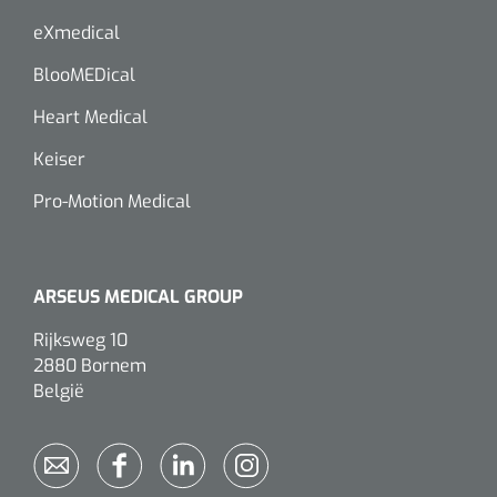
eXmedical
Wearables
Kits d'instruments
BlooMEDical
Logiciel
Champs stériles
Heart Medical
Alcoomètre
Keiser
Produits pour le traitement des plaies chroniques
Hydrocolloïdes
Pro-Motion Medical
Pansements en argent
ARSEUS MEDICAL GROUP
Pansement en mousse
Rijksweg 10
Hydrogel
2880 Bornem
België
Bandages paraffine
Pansements avec interface transparente