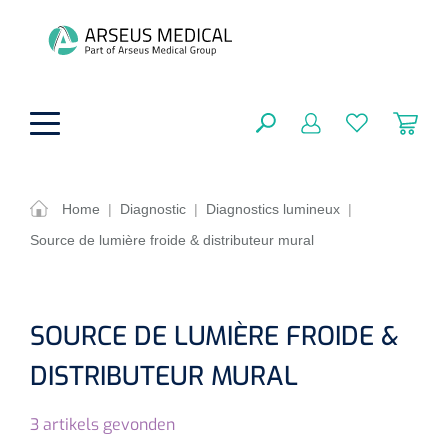
hoofdinhoud
Home
|
Diagnostic
|
Diagnostics lumineux
|
Source de lumière froide & distributeur mural
Aides techniques
FERMER
OPTIONS
Traitement
Soins de confort générale
SOURCE DE LUMIÈRE FROIDE &
Aromathérapie
Respiration
Sondes gastriques
DISTRIBUTEUR MURAL
RÉSULTATS
Soins de beauté
Chirurgie
Peau
Accessoires de ventilation
3
artikels gevonden
Thérapie par lumière
Cryothérapie
Canules nasales