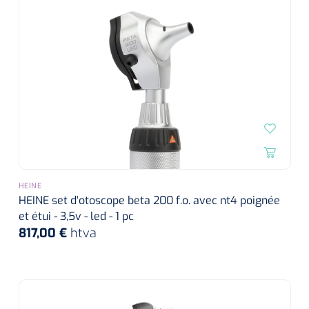
HEINE
HEINE set d'otoscope beta 200 f.o. avec nt4 poignée
et étui - 3,5v - led - 1 pc
817,00 €
htva