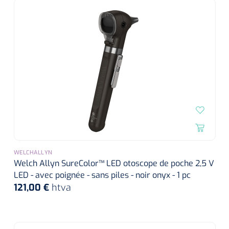
siliconée
Alginates
Divers
Dissolvant de couche adhésive
Ouates
Agraffes de fixation
Bassin renal
WELCHALLYN
Welch Allyn SureColor™ LED otoscope de poche 2,5 V
LED - avec poignée - sans piles - noir onyx - 1 pc
Nettoyeurs de plaies
121,00 €
htva