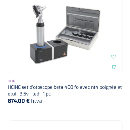
HEINE
HEINE set d'otoscope beta 400 fo avec nt4 poignée et
étui - 3,5v - led - 1 pc
874,00 €
htva