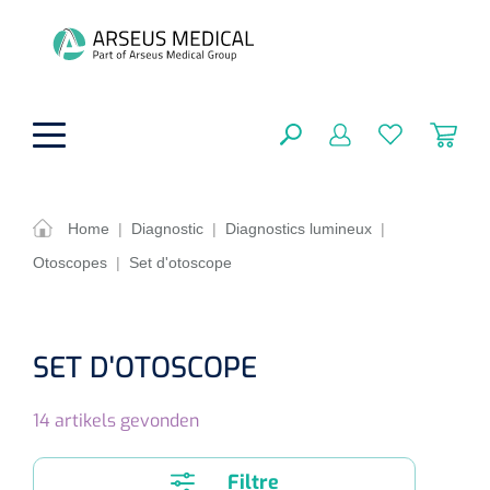
hoofdinhoud
Home
|
Diagnostic
|
Diagnostics lumineux
|
Otoscopes
|
Set d'otoscope
Aides techniques
FERMER
OPTIONS
Traitement
Soins de confort générale
SET D'OTOSCOPE
Aromathérapie
Respiration
Sondes gastriques
RÉSULTATS
14
artikels gevonden
Soins de beauté
Chirurgie
Peau
Accessoires de ventilation
Thérapie par lumière
Cryothérapie
Canules nasales
Filtre