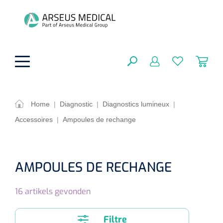
hoofdinhoud
Home
|
Diagnostic
|
Diagnostics lumineux
|
Accessoires
|
Ampoules de rechange
Aides techniques
FERMER
OPTIONS
Traitement
Soins de confort générale
AMPOULES DE RECHANGE
Aromathérapie
Respiration
Sondes gastriques
RÉSULTATS
16
artikels gevonden
Soins de beauté
Chirurgie
Peau
Accessoires de ventilation
Thérapie par lumière
Cryothérapie
Canules nasales
Filtre