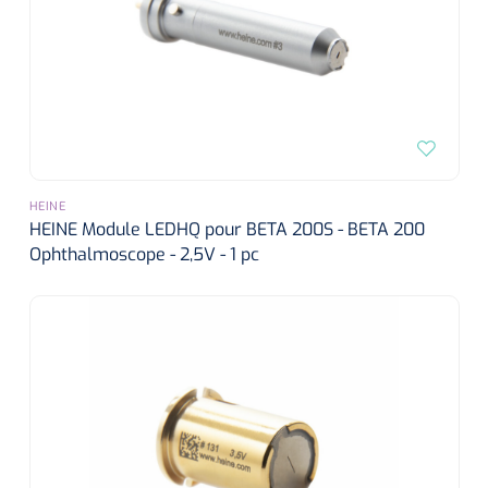
siliconée
Alginates
Divers
Dissolvant de couche adhésive
HEINE
Ouates
HEINE Module LEDHQ pour BETA 200S - BETA 200
Ophthalmoscope - 2,5V - 1 pc
Agraffes de fixation
Bassin renal
Nettoyeurs de plaies