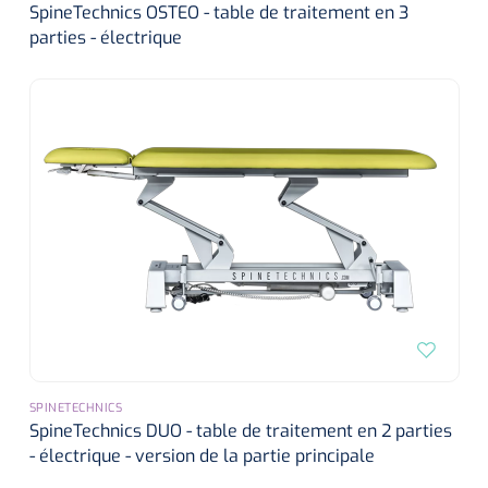
siliconée
SpineTechnics OSTEO - table de traitement en 3
parties - électrique
Alginates
Divers
Dissolvant de couche adhésive
Ouates
Agraffes de fixation
Bassin renal
Nettoyeurs de plaies
SPINETECHNICS
SpineTechnics DUO - table de traitement en 2 parties
- électrique - version de la partie principale