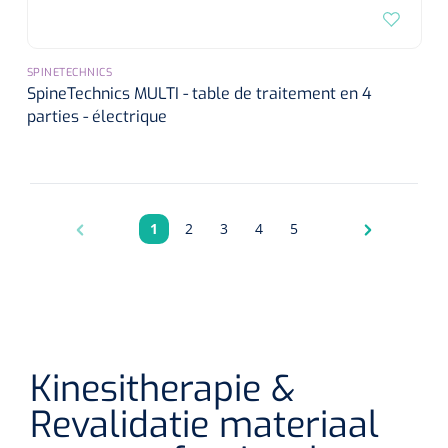
SPINETECHNICS
SpineTechnics MULTI - table de traitement en 4
parties - électrique
1
2
3
4
5
Pagina
Pagina
Pagina
Pagina
Pagina
Kinesitherapie &
Revalidatie materiaal