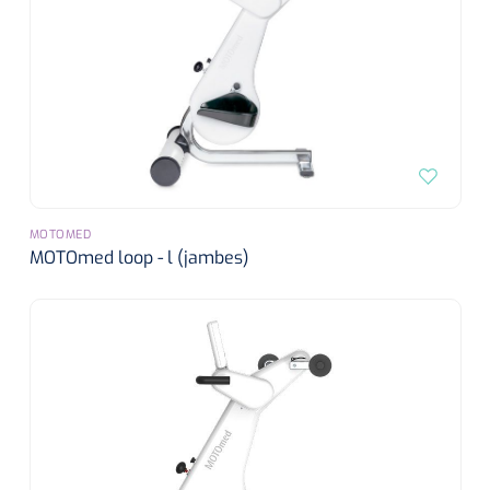
MOTOMED
MOTOmed loop - l (jambes)