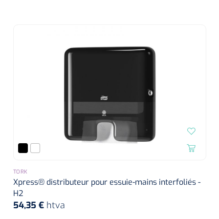
siliconée
Alginates
Divers
Dissolvant de couche adhésive
Ouates
Agraffes de fixation
Bassin renal
Nettoyeurs de plaies
TORK
Xpress® distributeur pour essuie-mains interfoliés -
H2
54,35 €
htva