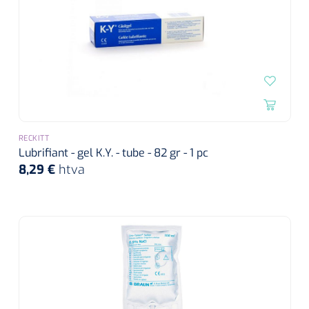
RECKITT
Lubrifiant - gel K.Y. - tube - 82 gr - 1 pc
8,29 €
htva