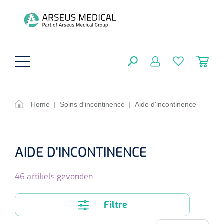
hoofdinhoud
Home
|
Soins d'incontinence
|
Aide d'incontinence
Aides techniques
FERMER
OPTIONS
Traitement
AIDE D'INCONTINENCE
Soins de confort générale
Aromathérapie
Respiration
46
artikels gevonden
Sondes gastriques
RÉSULTATS
Soins de beauté
Chirurgie
Peau
Accessoires de ventilation
Filtre
Thérapie par lumière
Cryothérapie
Canules nasales