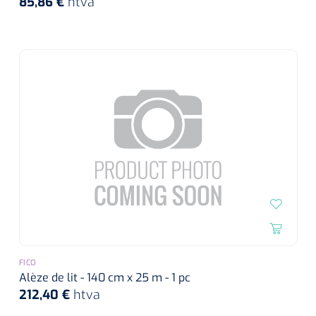
85,86 €
htva
FICO
Alèze de lit - 140 cm x 25 m - 1 pc
212,40 €
htva