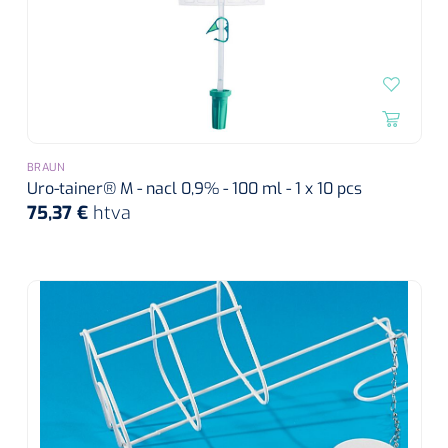
BRAUN
Uro-tainer® M - nacl 0,9% - 100 ml - 1 x 10 pcs
75,37 €
htva