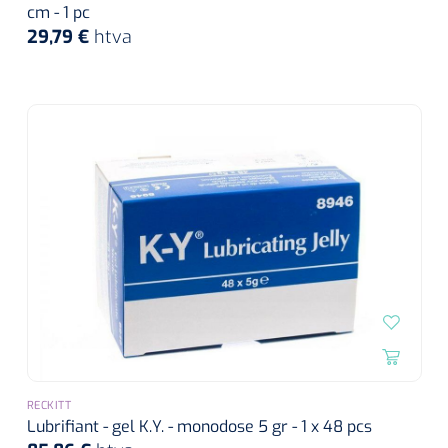
cm - 1 pc
29,79 €
htva
RECKITT
Lubrifiant - gel K.Y. - monodose 5 gr - 1 x 48 pcs