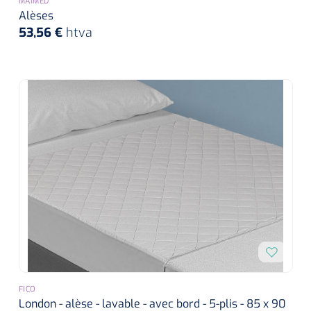
MAIMED
Alèses
53,56 €
htva
FICO
London - alèse - lavable - avec bord - 5-plis - 85 x 90