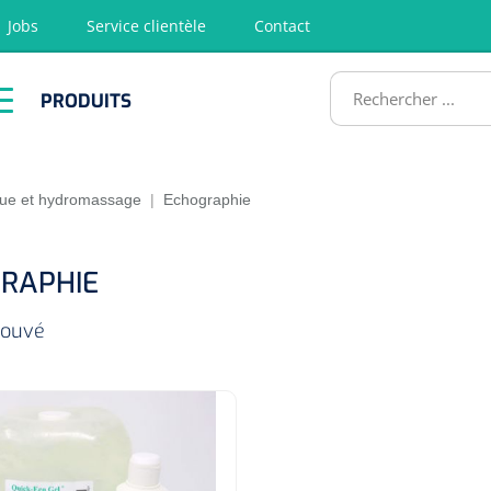
Jobs
Service clientèle
Contact
RODUITS
PRODUITS
tion
Chirurgie
Diagnostic
Premiers
Physiothéra
secours &
et rééducat
ATS
Réanimation
que et hydromassage
|
Echographie
RAPHIE
trouvé