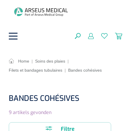
hoofdinhoud
Home
|
Soins des plaies
|
Filets et bandages tubulaires
|
Bandes cohésives
Aides techniques
FERMER
OPTIONS
Traitement
Soins de confort générale
BANDES COHÉSIVES
Aromathérapie
Respiration
Sondes gastriques
RÉSULTATS
9
artikels gevonden
Soins de beauté
Chirurgie
Peau
Accessoires de ventilation
Thérapie par lumière
Cryothérapie
Canules nasales
Filtre