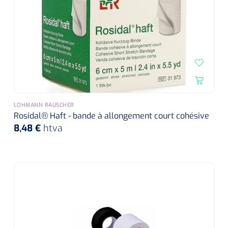
siliconée
Alginates
Divers
Dissolvant de couche adhésive
Ouates
LOHMANN RAUSCHER
Rosidal® Haft - bande à allongement court cohésive
Agraffes de fixation
8,48 €
htva
Bassin renal
Nettoyeurs de plaies