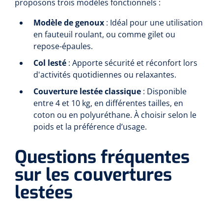
siliconée
proposons trois modèles fonctionnels :
Modèle de genoux
: Idéal pour une utilisation
Alginates
en fauteuil roulant, ou comme gilet ou
repose-épaules.
Divers
Col lesté
: Apporte sécurité et réconfort lors
Dissolvant de couche adhésive
d'activités quotidiennes ou relaxantes.
Couverture lestée classique
: Disponible
Ouates
entre 4 et 10 kg, en différentes tailles, en
coton ou en polyuréthane. À choisir selon le
Agraffes de fixation
poids et la préférence d’usage.
Bassin renal
Questions fréquentes
sur les couvertures
Nettoyeurs de plaies
lestées