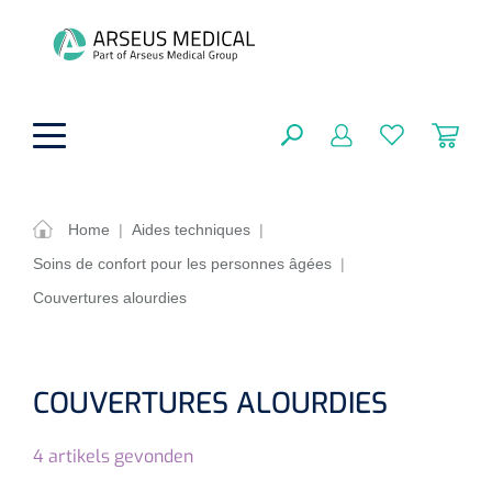
hoofdinhoud
Home
|
Aides techniques
|
Soins de confort pour les personnes âgées
|
Aides techniques
FERMER
Couvertures alourdies
OPTIONS
Traitement
Soins de confort générale
Aromathérapie
Respiration
Sondes gastriques
COUVERTURES ALOURDIES
RÉSULTATS
Soins de beauté
Chirurgie
Peau
Accessoires de ventilation
4
artikels gevonden
Thérapie par lumière
Cryothérapie
Canules nasales