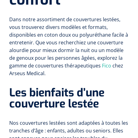
Toilette intime
Accessoires mortuaires
Tests lactate/cholestérol
Autoclaves
Bandes velpeau
Tapis d'exercice
Dans notre assortiment de couvertures lestées,
Désinfection des mains
Tests INR
Nettoyants pour instruments
vous trouverez divers modèles et formats,
Pansements auto-adhésifs
Ballons d'exercice
disponibles en coton doux ou polyuréthane facile à
Soins des cheveux
Réactifs
entretenir. Que vous recherchiez une couverture
Bandages tubulaires
Les Passerels et escaliers
alourdie pour mieux dormir la nuit ou un modèle
Douche et bain
Sérologie
de genoux pour les personnes âgées, explorez la
Bandes élastiques de fixation
Equilibre & coordination
gamme de couvertures thérapeutiques
Fico
chez
Tests rapide
Arseus Medical.
Divers
Bandes d'exercices
Kits stériles
Poubelles
Sets de bandage
Parasitologie
Les bienfaits d’une
Aérosols désodorisant
couverture lestée
Champs opératoires
Accessoires
Jeu de sondes
Fonction pulmonaire
Nos couvertures lestées sont adaptées à toutes les
tranches d’âge : enfants, adultes ou seniors. Elles
Sets de suture & d'ablation
Divers