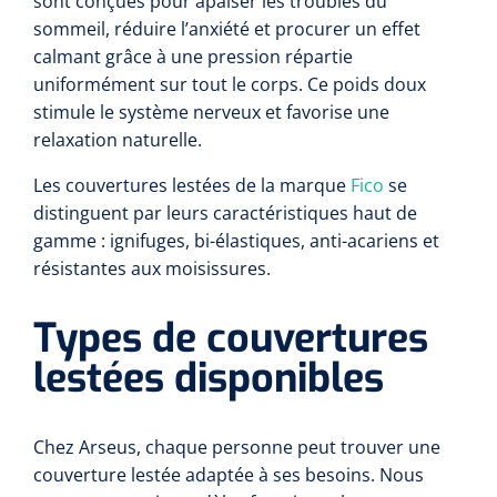
sont conçues pour apaiser les troubles du
sommeil, réduire l’anxiété et procurer un effet
Wearables
Kits d'instruments
calmant grâce à une pression répartie
uniformément sur tout le corps. Ce poids doux
Logiciel
Champs stériles
stimule le système nerveux et favorise une
relaxation naturelle.
Alcoomètre
Produits pour le traitement des plaies chroniques
Les couvertures lestées de la marque
Fico
se
Hydrocolloïdes
distinguent par leurs caractéristiques haut de
gamme : ignifuges, bi-élastiques, anti-acariens et
Pansements en argent
résistantes aux moisissures.
Pansement en mousse
Types de couvertures
Hydrogel
lestées disponibles
Bandages paraffine
Chez Arseus, chaque personne peut trouver une
Pansements avec interface transparente
couverture lestée adaptée à ses besoins. Nous