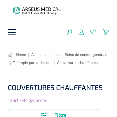
hoofdinhoud
Home
|
Aides techniques
|
Soins de confort générale
|
Thérapie par la chaleur
|
Couvertures chauffantes
Aides techniques
FERMER
OPTIONS
Traitement
Soins de confort générale
COUVERTURES CHAUFFANTES
Aromathérapie
Respiration
Sondes gastriques
RÉSULTATS
13
artikels gevonden
Soins de beauté
Chirurgie
Peau
Accessoires de ventilation
Thérapie par lumière
Cryothérapie
Canules nasales
Filtre