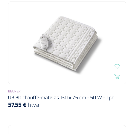
siliconée
Alginates
Divers
Dissolvant de couche adhésive
Ouates
Agraffes de fixation
Bassin renal
BEURER
UB 30 chauffe-matelas 130 x 75 cm - 50 W - 1 pc
Nettoyeurs de plaies
57,55 €
htva