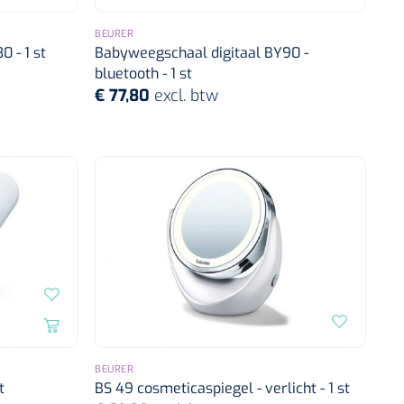
BEURER
 - 1 st
Babyweegschaal digitaal BY90 -
bluetooth - 1 st
€ 77,80
excl. btw
BEURER
t
BS 49 cosmeticaspiegel - verlicht - 1 st