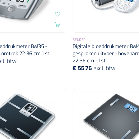
BEURER
loeddrukmeter BM35 -
Digitale bloeddrukmeter BM4
 omtrek 22-36 cm 1 st
gesproken uitvoer - bovenar
cl. btw
22-36 cm - 1 st
€ 55,76
excl. btw