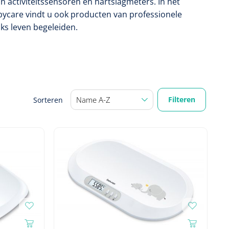
jn activiteitssensoren en hartslagmeters. In het
ycare vindt u ook producten van professionele
ijks leven begeleiden.
Filteren
Sorteren