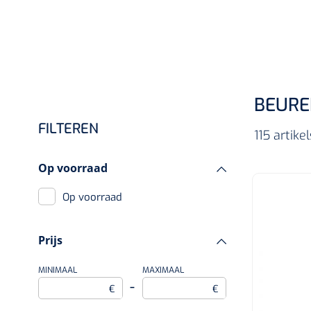
Incontinentiezorg
Injectiemateriaal
Infrastructuur
Instrumenten
BEURE
Monitoring
FILTEREN
Wondzorg
115 artik
Op voorraad
Op voorraad
Prijs
MINIMAAL
MAXIMAAL
–
€
€