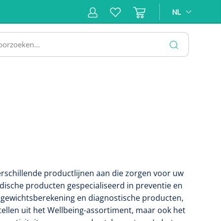
NL
NL
ne &
Incontinentiezorg
Injectiemateriaal
Infrastruc
ectie
SLUITEN
erschillende productlijnen aan die zorgen voor uw
dische producten gespecialiseerd in preventie en
 gewichtsberekening en diagnostische producten,
ellen uit het Wellbeing-assortiment, maar ook het