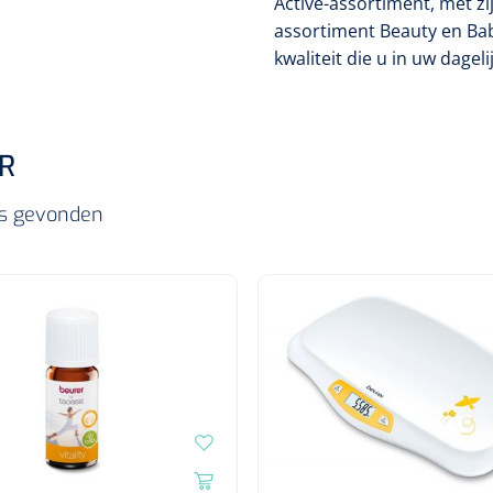
Active-assortiment, met zi
assortiment Beauty en Bab
kwaliteit die u in uw dagel
R
els gevonden