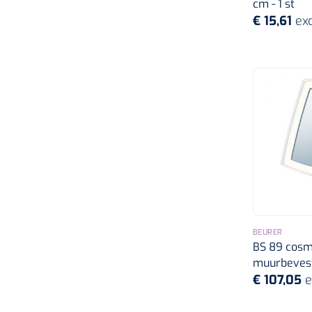
cm - 1 st
€ 15,61
exc
BEURER
BS 89 cosm
muurbevesti
€ 107,05
e