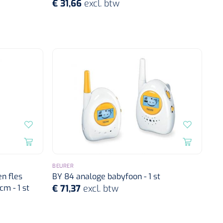
€ 31,66
excl. btw
BEURER
en fles
BY 84 analoge babyfoon - 1 st
cm - 1 st
€ 71,37
excl. btw