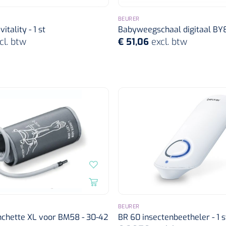
BEURER
itality - 1 st
Babyweegschaal digitaal BY80
cl. btw
€ 51,06
excl. btw
BEURER
chette XL voor BM58 - 30-42
BR 60 insectenbeetheler - 1 s