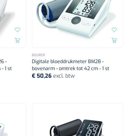
BEURER
6 -
Digitale bloeddrukmeter BM28 -
- 1 st
bovenarm - omtrek tot 42 cm - 1 st
€ 50,26
excl. btw