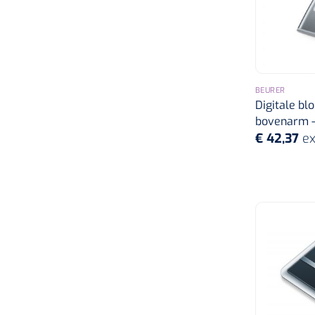
BEURER
Digitale b
bovenarm -
€ 42,37
ex