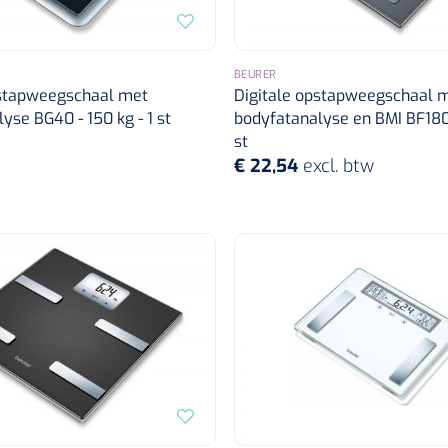
BEURER
pstapweegschaal met
Digitale opstapweegschaal 
yse BG40 - 150 kg - 1 st
bodyfatanalyse en BMI BF180 
st
€ 22,54
excl. btw