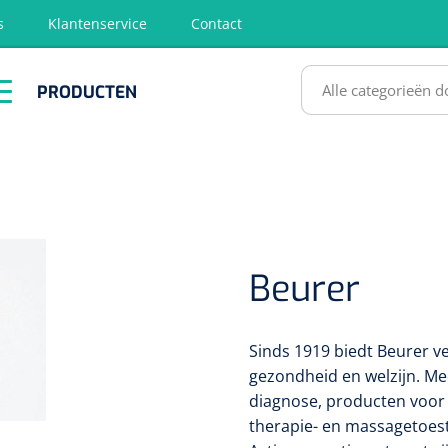
s
Klantenservice
Contact
RODUCTEN
PRODUCTEN
hirurgie
Diagnose
EHBO &
Fysiotherapie
Hygië
Reanimatie
& Revalidatie
Desinf
SULTATEN
Beurer
Sinds 1919 biedt Beurer v
gezondheid en welzijn. Me
diagnose, producten voor
therapie- en massagetoest