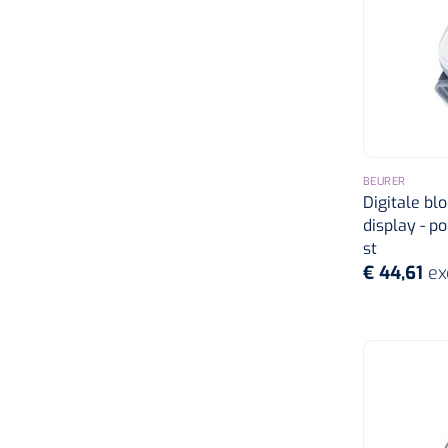
BEURER
Digitale bl
display - po
st
€ 44,61
ex