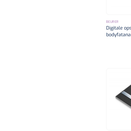
BEURER
Digitale o
bodyfatanal