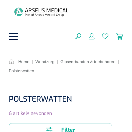
hoofdinhoud
Home
|
Wondzorg
|
Gipsverbanden & toebehoren
|
Polsterwatten
ADL & Comfortzorg
SLUITEN
FILTEREN
Behandeling
Algemene comfortzorg
POLSTERWATTEN
Aromatherapie
Beademing
Maagsondes
ZOEKRESULTATEN
6
artikels gevonden
Beauty care
Chirurgie
Huid
Ventilatie toebehoren
Lichttherapie
Cryotherapie
Neuscanules
Filter