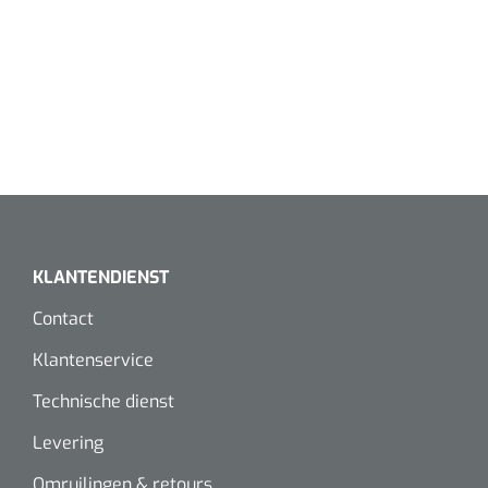
Wearables
Instrumentensets
Software
Steriele velden
Alcoholmeter
Chronische wondzorgproducten
Hydrocolloïden
Zilververbanden
KLANTENDIENST
Schuimverbanden
Contact
Hydrogel
Klantenservice
Technische dienst
Paraffine verbanden
Levering
Siliconen verbanden
Omruilingen & retours