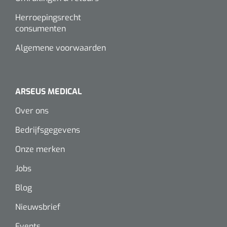
Alginaten
Herroepingsrecht
consumenten
Diversen
Algemene voorwaarden
Kleeflaag removers
Watten
ARSEUS MEDICAL
Over ons
Verbandhaakjes
Bedrijfsgegevens
Nierbekken
Onze merken
Wondreinigers
Jobs
Blog
Nieuwsbrief
Events