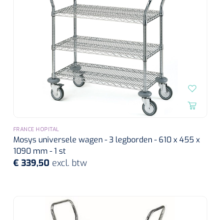
Wearables
Instrumentensets
Software
Steriele velden
Alcoholmeter
Chronische wondzorgproducten
Hydrocolloïden
Zilververbanden
FRANCE HOPITAL
Schuimverbanden
Mosys universele wagen - 3 legborden - 610 x 455 x
1090 mm - 1 st
Hydrogel
€ 339,50
excl. btw
Paraffine verbanden
Siliconen verbanden