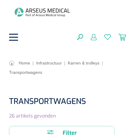
hoofdinhoud
Home
|
Infrastructuur
|
Karren & trolleys
|
Transportwagens
ADL & Comfortzorg
SLUITEN
FILTEREN
Behandeling
Algemene comfortzorg
TRANSPORTWAGENS
Aromatherapie
Beademing
Maagsondes
ZOEKRESULTATEN
26
artikels gevonden
Beauty care
Chirurgie
Huid
Ventilatie toebehoren
Lichttherapie
Cryotherapie
Neuscanules
Filter