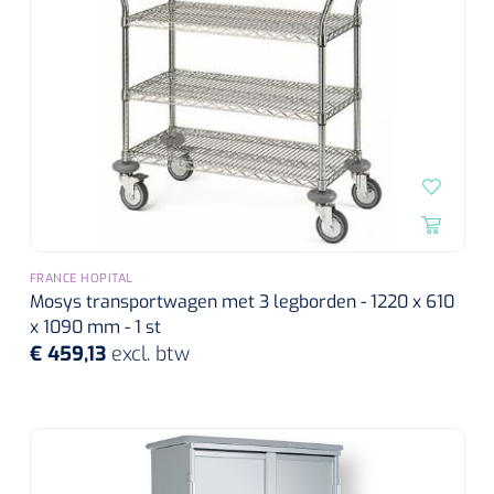
Alginaten
Diversen
Kleeflaag removers
Watten
Verbandhaakjes
FRANCE HOPITAL
Nierbekken
Mosys transportwagen met 3 legborden - 1220 x 610
x 1090 mm - 1 st
€ 459,13
excl. btw
Wondreinigers