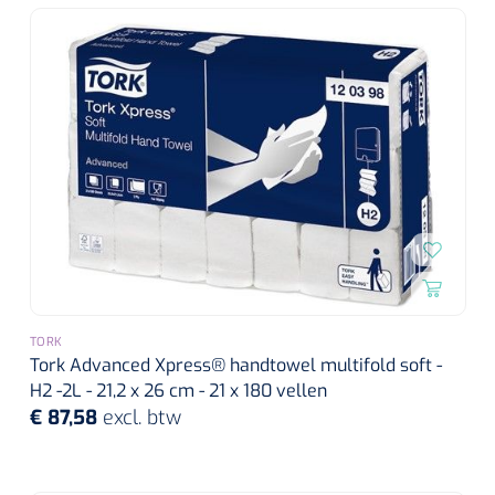
Wearables
Instrumentensets
Software
Steriele velden
Alcoholmeter
Chronische wondzorgproducten
Hydrocolloïden
Zilververbanden
Schuimverbanden
TORK
Hydrogel
Tork Advanced Xpress® handtowel multifold soft -
H2 -2L - 21,2 x 26 cm - 21 x 180 vellen
€ 87,58
excl. btw
Paraffine verbanden
Siliconen verbanden