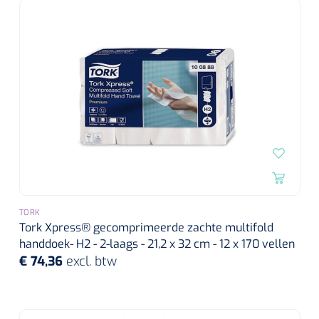
Alginaten
Diversen
Kleeflaag removers
Watten
Verbandhaakjes
Nierbekken
TORK
Tork Xpress® gecomprimeerde zachte multifold
Wondreinigers
handdoek- H2 - 2-laags - 21,2 x 32 cm - 12 x 170 vellen
€ 74,36
excl. btw