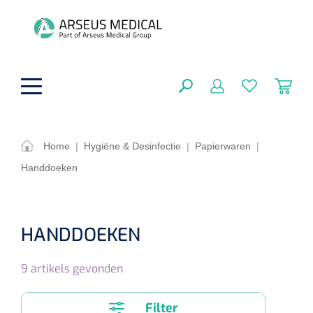
hoofdinhoud
Home
|
Hygiëne & Desinfectie
|
Papierwaren
|
Handdoeken
ADL & Comfortzorg
SLUITEN
FILTEREN
Behandeling
Algemene comfortzorg
HANDDOEKEN
Aromatherapie
Beademing
Maagsondes
ZOEKRESULTATEN
9
artikels gevonden
Beauty care
Chirurgie
Huid
Ventilatie toebehoren
Lichttherapie
Cryotherapie
Neuscanules
Filter