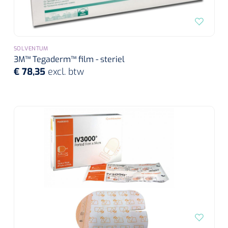
SOLVENTUM
3M™ Tegaderm™ film - steriel
€ 78,35
excl. btw