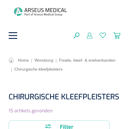
hoofdinhoud
Home
|
Wondzorg
|
Fixatie, kleef- & snelverbanden
|
Chirurgische kleefpleisters
ADL & Comfortzorg
SLUITEN
FILTEREN
Behandeling
Algemene comfortzorg
CHIRURGISCHE KLEEFPLEISTERS
Aromatherapie
Beademing
Maagsondes
ZOEKRESULTATEN
15
artikels gevonden
Beauty care
Chirurgie
Huid
Ventilatie toebehoren
Lichttherapie
Cryotherapie
Neuscanules
Filter