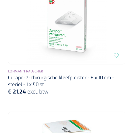
Wearables
Instrumentensets
Software
Steriele velden
Alcoholmeter
Chronische wondzorgproducten
Hydrocolloïden
Zilververbanden
LOHMANN RAUSCHER
Curapor® chirurgische kleefpleister - 8 x 10 cm -
Schuimverbanden
steriel - 1 x 50 st
€ 21,24
excl. btw
Hydrogel
Paraffine verbanden
Siliconen verbanden