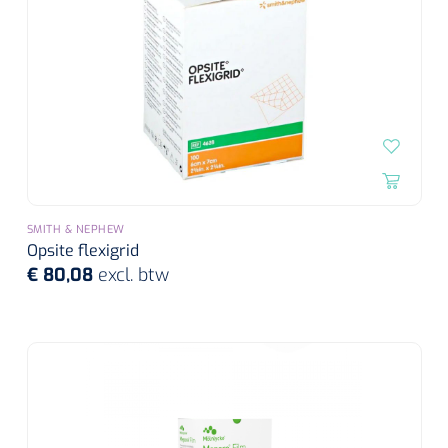
Alginaten
Diversen
Kleeflaag removers
Watten
Verbandhaakjes
SMITH & NEPHEW
Opsite flexigrid
Nierbekken
€ 80,08
excl. btw
Wondreinigers