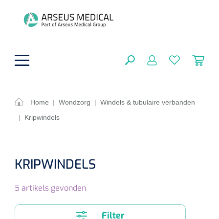
hoofdinhoud
Home
|
Wondzorg
|
Windels & tubulaire verbanden
|
Kripwindels
ADL & Comfortzorg
SLUITEN
FILTEREN
Behandeling
Algemene comfortzorg
KRIPWINDELS
Aromatherapie
Beademing
Maagsondes
ZOEKRESULTATEN
5
artikels gevonden
Beauty care
Chirurgie
Huid
Ventilatie toebehoren
Lichttherapie
Cryotherapie
Neuscanules
Filter