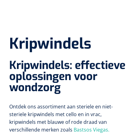
Lactaat- en cholesterolmeting
Oefenmatten
Stuitreiniging
Toebehoren mortuarium
Autoclaven
Kripwindels
INR-metingen
Oefenballen
Handdesinfectie
Instrumentenreinigers
Zelfklevende steunverbanden
Reagentia
Kripwindels
Loopbruggen - en trappen
Haarverzorging
Tubulaire verbanden
Serologie
Evenwicht & coördinatie
Douche en bad
Elastische fixatiewindels
Kripwindels: effectieve
Rapid tests
Oefenbanden
oplossingen voor
Diversen
Steriele kits
Parasitologie
Afvalbakken
wondzorg
Verbandsets
Toebehoren
Luchtverfrissers
Afdeklakens
Ontdek ons assortiment aan steriele en niet-
steriele kripwindels met cello en in vrac,
Longfunctie
Sondeerset
kripwindels met blauwe of rode draad van
verschillende merken zoals
Bastsos Viegas.
Diversen
Hecht- & hechtverwijdersets