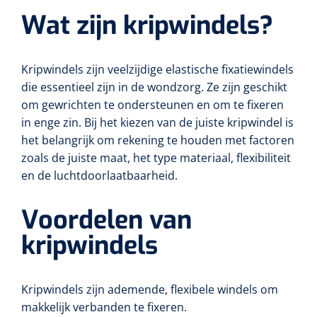
Wearables
Wat zijn kripwindels?
Instrumentensets
Software
Steriele velden
Kripwindels zijn veelzijdige elastische fixatiewindels
Alcoholmeter
die essentieel zijn in de wondzorg. Ze zijn geschikt
Chronische wondzorgproducten
om gewrichten te ondersteunen en om te fixeren
in enge zin. Bij het kiezen van de juiste kripwindel is
Hydrocolloïden
het belangrijk om rekening te houden met factoren
zoals de juiste maat, het type materiaal, flexibiliteit
Zilververbanden
en de luchtdoorlaatbaarheid.
Schuimverbanden
Voordelen van
Hydrogel
kripwindels
Paraffine verbanden
Kripwindels zijn ademende, flexibele windels om
Siliconen verbanden
makkelijk verbanden te fixeren.