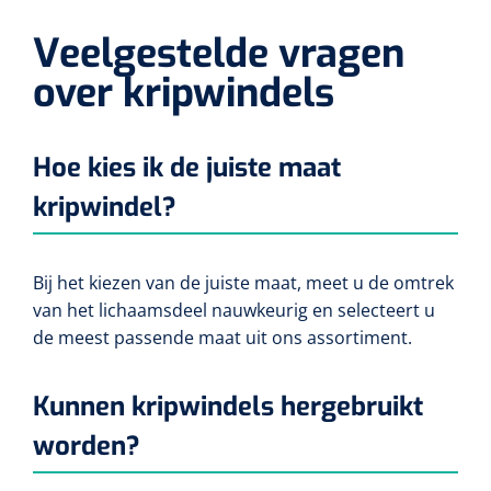
Alginaten
Veelgestelde vragen
over kripwindels
Diversen
Kleeflaag removers
Hoe kies ik de juiste maat
Watten
kripwindel?
Verbandhaakjes
Bij het kiezen van de juiste maat, meet u de omtrek
Nierbekken
van het lichaamsdeel nauwkeurig en selecteert u
de meest passende maat uit ons assortiment.
Wondreinigers
Kunnen kripwindels hergebruikt
worden?