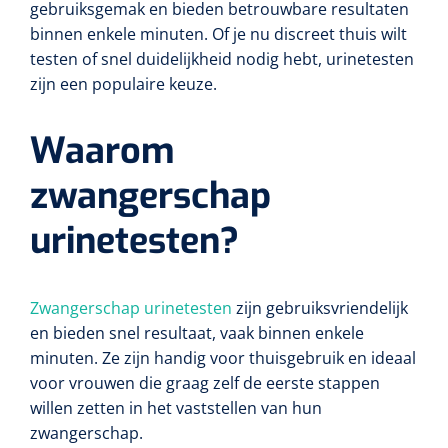
gebruiksgemak en bieden betrouwbare resultaten
Wearables
binnen enkele minuten. Of je nu discreet thuis wilt
Instrumentensets
testen of snel duidelijkheid nodig hebt, urinetesten
Software
zijn een populaire keuze.
Steriele velden
Alcoholmeter
Waarom
Chronische wondzorgproducten
Hydrocolloïden
zwangerschap
Zilververbanden
urinetesten?
Schuimverbanden
Zwangerschap urinetesten
zijn gebruiksvriendelijk
Hydrogel
en bieden snel resultaat, vaak binnen enkele
minuten. Ze zijn handig voor thuisgebruik en ideaal
Paraffine verbanden
voor vrouwen die graag zelf de eerste stappen
willen zetten in het vaststellen van hun
Siliconen verbanden
zwangerschap.