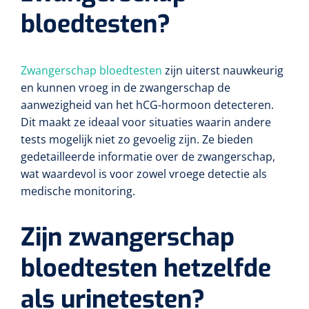
Diverse instrumenten
Bloedstelpende verbanden
Transferhulpmiddelen
bloedtesten?
Diversen
Actieve tilliften
Laser
Schorten
Allerlei
Glijzeilen
Hechtmateriaal
Passieve tilliften
Dry Needling
Echografie
Overschoenen
Poliepentang
Hechtdraad
Zwangerschap bloedtesten
zijn uiterst nauwkeurig
Draaischijven
Toebehoren Echografie
en kunnen vroeg in de zwangerschap de
Tilbanden
Stemvorken
Nietmachine en nietjes
Cognitieve en visuele training
Dispensers
aanwezigheid van het hCG-hormoon detecteren.
Echografen
Dit maakt ze ideaal voor situaties waarin andere
Cognitieve training
Luchtverfrisser dispensers
Wondspreiders
Valpreventie & detectie
Hechtstrips
tests mogelijk niet zo gevoelig zijn. Ze bieden
gedetailleerde informatie over de zwangerschap,
Virtual reality training
Labo
Zeep dispensers
Oogmagneten
Zetels & zitkussens
Hechtlijm
wat waardevol is voor zowel vroege detectie als
Glucometers
Geriatrische zetels
medische monitoring.
Interactieve therapie
Papier dispensers
Reflexhamers
Windels & tubulaire verbanden
Zwangerschapstesten
Zijn zwangerschap
Handschoenen dispensers
Verbrijzelaars
Zelfklevende windels
Klein oefenmateriaal
Instrumenten reiniging & desinfectie
Urinetesten
Toebehoren
Hand/schouder oefentherapie
bloedtesten hetzelfde
Poupinel (hete lucht)
Dauerlastische windels
Huidreiniging & desinfectie
Bloedtesten
Apparaten
als urinetesten?
Oefengewichten
Zepen & foam
Ultrasoontoestellen
Zinklijm verbanden