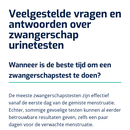
Alginaten
Veelgestelde vragen en
antwoorden over
Diversen
zwangerschap
Kleeflaag removers
urinetesten
Watten
Wanneer is de beste tijd om een
Verbandhaakjes
zwangerschapstest te doen?
Nierbekken
Wondreinigers
De meeste zwangerschapstesten zijn effectief
vanaf de eerste dag van de gemiste menstruatie.
Echter, sommige gevoelige testen kunnen al eerder
betrouwbare resultaten geven, zelfs een paar
dagen voor de verwachte menstruatie.