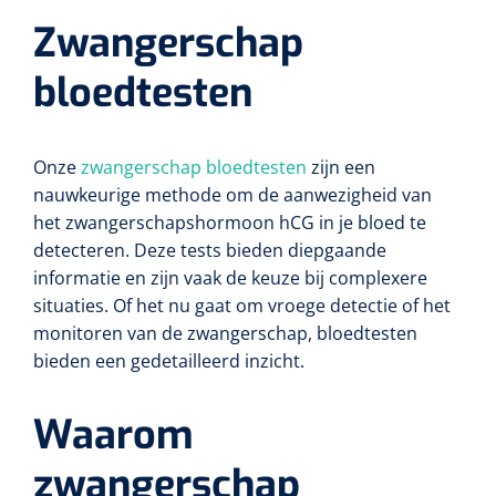
Non-woven kompressen
Instrumentendozen & verbandtrommels
Doucheramen
Zwangerschap
Tecar
Verbandtrommels
Handdoekrollen
NKO
Karren & trolleys
Splitkompressen
Wandbeugels
bloedtesten
Laryngoscopen
Echografie
Linnenkarren
Instrumentendozen
Keukenrollen
Douchestoelen
Gipsverbanden & toebehoren
Audiometrie
Ultrageluid & elektrotherapie
Afvalverzamelaars
Cellulosepapier
Jersey kousen
Klemmen
Onze
zwangerschap bloedtesten
zijn een
Toiletbeugels
nauwkeurige methode om de aanwezigheid van
TENS
Transportwagens
Lichaamsmeting
Zinklijmverbanden
het zwangerschapshormoon hCG in je bloed te
Oorlusjes
Persoonlijk beschermingsmateriaal
Diversen badkamerhulpmiddelen
Zelftest apparatuur
detecteren. Deze tests bieden diepgaande
Kort-en microgolf
Wondzorgkarren
Mutsen
Polsterwatten
informatie en zijn vaak de keuze bij complexere
Pincetten
Toiletstoelen
Thermometers
situaties. Of het nu gaat om vroege detectie of het
Hydromassage
Instrumentenwagens
Klompen
Armdraagband
monitoren van de zwangerschap, bloedtesten
Scharen
Doucherolstoelen
Glucosemeters
bieden een gedetailleerd inzicht.
Pressotherapie & massage
PC karren
Oordoppen
Loopzolen
Hysterometers
Douchebrancard
Weegschalen
Waarom
Thermotherapie
Medicatiekarren
Maskers
Gipsen
Gipszagen & ringzagen
Douchetabouretten
Meetlatten
zwangerschap
Lymfedrainage
Handschoenen
Tilliften