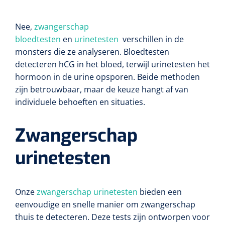
Lactaat- en cholesterolmeting
Oefenmatten
Stuitreiniging
Toebehoren mortuarium
Autoclaven
Kripwindels
Nee,
zwangerschap
INR-metingen
Oefenballen
Handdesinfectie
bloedtesten
en
urinetesten
verschillen in de
Instrumentenreinigers
Zelfklevende steunverbanden
monsters die ze analyseren. Bloedtesten
Reagentia
Loopbruggen - en trappen
Haarverzorging
detecteren hCG in het bloed, terwijl urinetesten het
Tubulaire verbanden
hormoon in de urine opsporen. Beide methoden
Serologie
Evenwicht & coördinatie
Douche en bad
zijn betrouwbaar, maar de keuze hangt af van
Elastische fixatiewindels
individuele behoeften en situaties.
Rapid tests
Oefenbanden
Diversen
Steriele kits
Zwangerschap
Parasitologie
Afvalbakken
Verbandsets
urinetesten
Toebehoren
Luchtverfrissers
Afdeklakens
Longfunctie
Onze
Sondeerset
zwangerschap urinetesten
bieden een
eenvoudige en snelle manier om zwangerschap
Diversen
thuis te detecteren. Deze tests zijn ontworpen voor
Hecht- & hechtverwijdersets