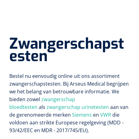
Tampontangen
Vingerspalken
Verzwaringsdekens
Dermatoscopen
Bobath
Urinezakken & urinepotjes
Hoofdkussens
Uterustangen
Infuustherapie
Oppervlaktereiniging & -desinfectie
Enkelspalken
Positioneringsmateriaal
Gynecologische lichtbronnen & toebehoren
Infuusstaander
Draagbaar
Glijmiddel
Matrassen & beschermers
Nageltangen
Papierwaren
Zwangerschapst
Verpleegdekens
Kompressen & verbanden
Lichtbronnen & wanddispensers
Toebehoren
Handdoeken
Urinalen
Bedden
Toebehoren injectiemateriaal
Verwijdertangen voor wondhaken
Vetgaaskompressen
esten
Drinkhulpmiddelen
Zeletten
Loupebrillen
Traction
Dameshygiëne
Spoelingen
Gaaskompressen
Medisch kabinet
Bistouri
Bekers
Naaldcontainers en toebehoren
Otoscopen
Osteo
Onderzoekstafels
Zakdoekjes
Bedpannen & toiletemmers
Bistourimesjes
Bestel nu eenvoudig online uit ons assortiment
Oogkompressen
Koffiebekers
zwangerschapstesten. Bij Arseus Medical begrijpen
Ontsmettingsalcohol
Ophtalmoscopen
Kantel
Onderzoekslampen
Toiletpapier
Stitch cutters
we het belang van betrouwbare informatie. We
Niet inklevende verbanden
Opzetstukken voor bekers
bieden zowel
zwangerschap
Naaldknippers
Penlight
Tabouret
Dokterstassen & toebehoren
Werkdoeken
Volledige bistouris
bloedtesten
als
zwangerschap urinetesten
aan van
Absorberende verbanden
de gerenomeerde merken
Siemens
en
VWR
die
Badkamerhulpmiddelen
Stuwbanden
Tongspatelhouders
Tabouretten
Servietten
Bistourihouders
voldoen aan strikte Europese regelgeving (MDD -
Fysiotechniek & hydromassage
Deppers
Toiletverhogers
93/42/EEC en MDR - 2017/745/EU).
Alcoswabs
Shockwave
Voorhoofdslampen
Opstapjes
Onderzoekstafelpapier