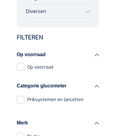
Standaard
manchetten
Diversen
Voorhoofdslampen
Disposable
Wearables
Flexiportmanchetten
FILTEREN
Software
Complete
bloeddrukmeters
Alcoholmeter
Op voorraad
Zuurstofsaturatiemeters
Op voorraad
Categorie glucometer
Priksystemen en lancetten
Merk