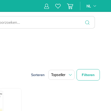
NL
NL
ne &
Incontinentiezorg
Injectiemateriaal
Infrastruc
ectie
SLUITEN
Sorteren
Filteren