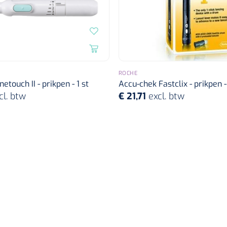
ROCHE
etouch II - prikpen - 1 st
Accu-chek Fastclix - prikpen - 
cl. btw
€ 21,71
excl. btw