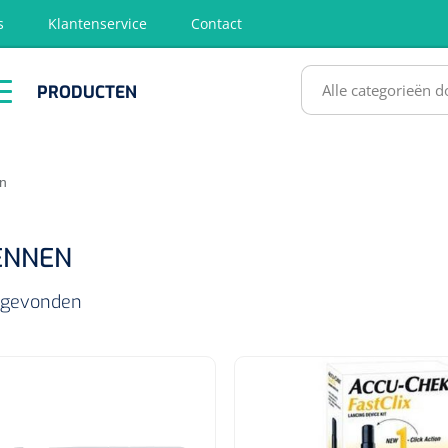
s
Klantenservice
Contact
RODUCTEN
PRODUCTEN
hirurgie
Diagnose
EHBO &
Fysiotherapie
Hygië
Reanimatie
& Revalidatie
Desinf
SULTATEN
n
ENNEN
s gevonden