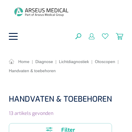
hoofdinhoud
Home
|
Diagnose
|
Lichtdiagnostiek
|
Otoscopen
|
Handvaten & toebehoren
ADL & Comfortzorg
SLUITEN
FILTEREN
Behandeling
Algemene comfortzorg
HANDVATEN & TOEBEHOREN
Aromatherapie
Beademing
Maagsondes
ZOEKRESULTATEN
13
artikels gevonden
Beauty care
Chirurgie
Huid
Ventilatie toebehoren
Lichttherapie
Cryotherapie
Neuscanules
Filter