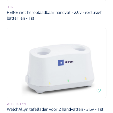
Alginaten
HEINE
HEINE niet heroplaadbaar handvat - 2,5v - exclusief
batterijen - 1 st
Diversen
Kleeflaag removers
Watten
Verbandhaakjes
Nierbekken
Wondreinigers
WELCHALLYN
WelchAllyn tafellader voor 2 handvatten - 3,5v - 1 st