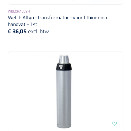
Wearables
Instrumentensets
WELCHALLYN
Software
Welch Allyn - transformator - voor lithium-ion
handvat – 1 st
Steriele velden
€ 36,05
excl. btw
Alcoholmeter
Chronische wondzorgproducten
Hydrocolloïden
Zilververbanden
Schuimverbanden
Hydrogel
Paraffine verbanden
Siliconen verbanden