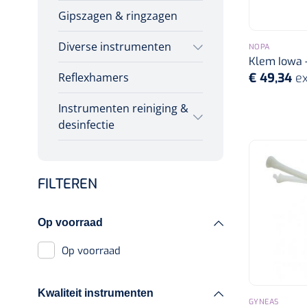
Gipszagen & ringzagen
Diverse instrumenten
NOPA
Klem Iowa -
€ 49,34
ex
Reflexhamers
Allerlei
Instrumenten reiniging &
Poliepentang
desinfectie
Stemvorken
Poupinel (hete lucht)
Wondspreiders
Poupinel
FILTEREN
Toebehoren poupinel
Oogmagneten
Op voorraad
Ultrasoontoestellen
Op voorraad
Ultrasoon
Ultrasoon
Kwaliteit instrumenten
toebehoren
GYNEAS