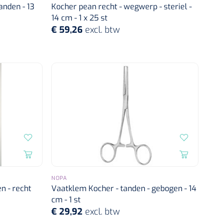
anden - 13
Kocher pean recht - wegwerp - steriel -
14 cm - 1 x 25 st
€ 59,26
excl. btw
NOPA
n - recht
Vaatklem Kocher - tanden - gebogen - 14
cm - 1 st
€ 29,92
excl. btw