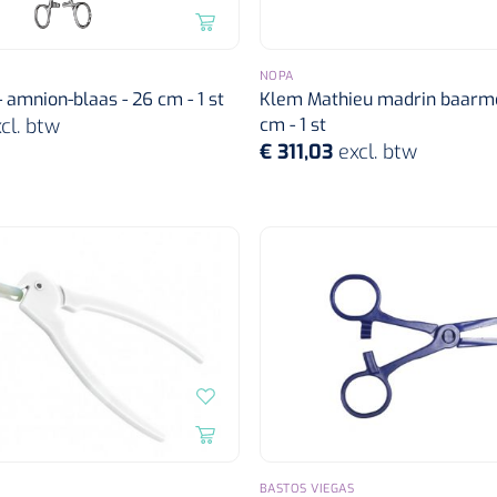
NOPA
 amnion-blaas - 26 cm - 1 st
Klem Mathieu madrin baarmo
cl. btw
cm - 1 st
€ 311,03
excl. btw
BASTOS VIEGAS