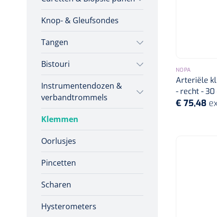
Incontinentiezorg
Knop- & Gleufsondes
Herbruikbare curetten
Vaginale specula
Injectiemateriaal
Infrastructuur
Tangen
Wegwerp curetten
Instrumenten
Bistouri
Tampontangen
Biopsie punch
NOPA
Monitoring
Arteriële k
Instrumentendozen &
Bistourimesjes
Uterustangen
Wondzorg
- recht - 30 
verbandtrommels
€ 75,48
ex
Stitch cutters
Nageltangen
Klemmen
Verbandtrommels
Volledige bistouris
Verwijdertangen voor
Oorlusjes
Instrumentendozen
wondhaken
Bistourihouders
Pincetten
Scharen
Hysterometers