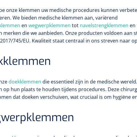
oe onze klemmen uw medische procedures kunnen verbeter
seren.
We bieden medische klemmen aan, variërend
klemmen
en
wegwerpklemmen
tot
navelstrengklemmen
en
jn merken die we aanbieden. Onze producten voldoen aan st
2017/745/EU. Kwaliteit staat centraal in ons streven naar o
kklemmen
onze
doekklemmen
die essentieel zijn in de medische were
 op hun plaats te houden tijdens procedures. Deze chirur
men dat doeken verschuiven, wat cruciaal is om hygiëne en
werpklemmen