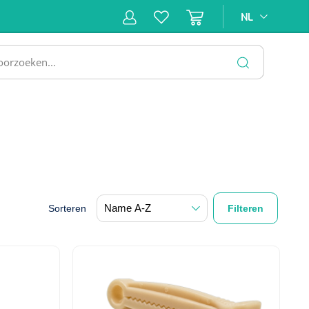
NL
NL
ne &
Incontinentiezorg
Injectiemateriaal
Infrastruc
ectie
SLUITEN
Sorteren
Filteren