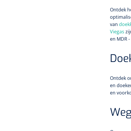
Ontdek h
optimali
van
doek
Viegas
zi
en MDR - 
Doe
Ontdek 
en doeken
en voorko
Weg