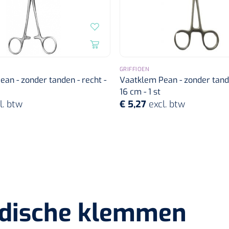
GRIFFIOEN
an - zonder tanden - recht -
Vaatklem Pean - zonder tande
16 cm - 1 st
l. btw
€ 5,27
excl. btw
dische klemmen