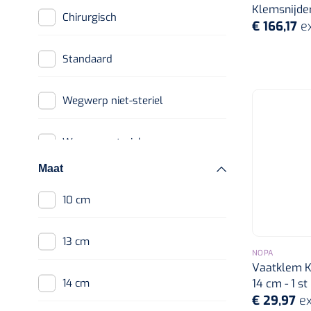
Klemsnijder 
Chirurgisch
€ 166,17
e
Autoclaven
Autoclaaf
Standaard
Toebehoren
autoclaven
Wegwerp niet-steriel
Sterilisatiefolie
Wegwerp steriel
Controle test
Maat
Sterilisatiezakjes
Gedemineraliseerd
10 cm
water
13 cm
Sterilisatietape
NOPA
Vaatklem Ko
Inpakvellen
14 cm - 1 st
14 cm
€ 29,97
ex
Instrumentenreinigers