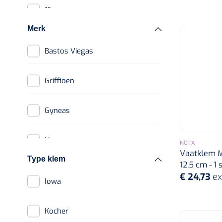
16 cm
Instrumentenreinigers
Merk
Toebehoren
20 cm
instrumentenreinigers
Bastos Viegas
26 cm
Griffioen
28 cm
Gyneas
30 cm
Nopa
NOPA
Vaatklem Mo
Type klem
12,5 cm - 1 s
Other
€ 24,73
ex
Iowa
Kocher