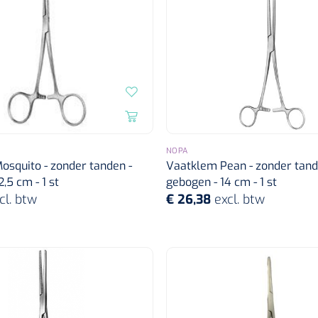
NOPA
squito - zonder tanden -
Vaatklem Pean - zonder tand
,5 cm - 1 st
gebogen - 14 cm - 1 st
cl. btw
€ 26,38
excl. btw