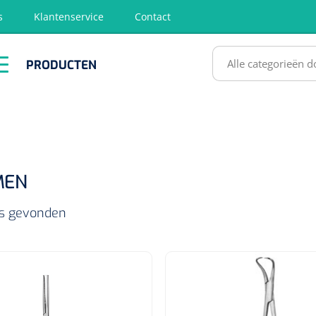
s
Klantenservice
Contact
RODUCTEN
PRODUCTEN
hirurgie
Diagnose
EHBO &
Fysiotherapie
Hygië
Reanimatie
& Revalidatie
Desinf
SULTATEN
MEN
ls gevonden