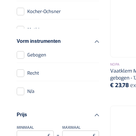
Kocher-Ochsner
Mathieu
Vorm instrumenten
Micro Mosquito
Gebogen
NOPA
Mosquito
Vaatklem Mo
Recht
gebogen - 12
Pean
€ 23,78
ex
n/a
Prijs
MINIMAAL
MAXIMAAL
–
€
€