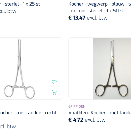
- steriel - 1 x 25 st
Kocher - wegwerp - blauw - t
xcl. btw
cm - niet-steriel - 1 x 50 st
€ 13,47
excl. btw
GRIFFIOEN
cher - met tanden - recht -
Vaatklem Kocher - met tande
€ 4,72
excl. btw
cl. btw