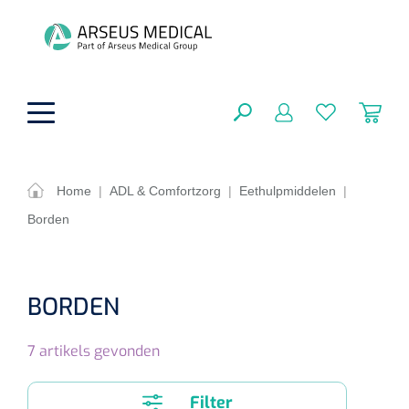
hoofdinhoud
Home
|
ADL & Comfortzorg
|
Eethulpmiddelen
|
Borden
ADL & Comfortzorg
SLUITEN
FILTEREN
Behandeling
Algemene comfortzorg
BORDEN
Aromatherapie
Beademing
Maagsondes
ZOEKRESULTATEN
7
artikels gevonden
Beauty care
Chirurgie
Huid
Ventilatie toebehoren
Lichttherapie
Cryotherapie
Neuscanules
Filter