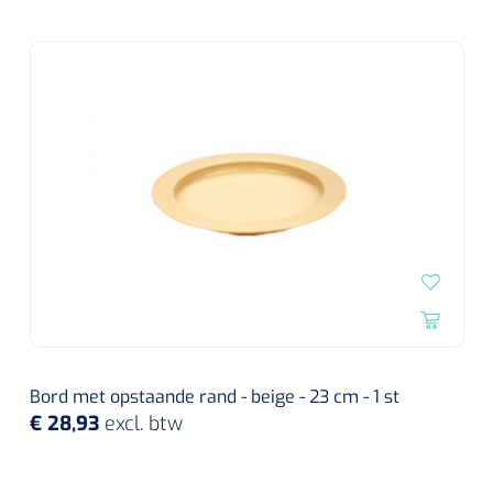
Wearables
Instrumentensets
Software
Steriele velden
Alcoholmeter
Chronische wondzorgproducten
Hydrocolloïden
Zilververbanden
Schuimverbanden
Hydrogel
Bord met opstaande rand - beige - 23 cm - 1 st
Paraffine verbanden
€ 28,93
excl. btw
Siliconen verbanden