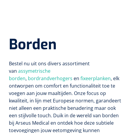
Alginaten
Diversen
Kleeflaag removers
Borden
Watten
Bestel nu uit ons divers assortiment
Verbandhaakjes
van
assymetrische
borden
,
bordrandverhogers
en
fixeerplanken
, elk
Nierbekken
ontworpen om comfort en functionaliteit toe te
voegen aan jouw maaltijden. Onze focus op
Wondreinigers
kwaliteit, in lijn met Europese normen, garandeert
niet alleen een praktische benadering maar ook
een stijlvolle touch. Duik in de wereld van borden
bij Arseus Medical en ontdek hoe deze subtiele
toevoegingen jouw eetomgeving kunnen