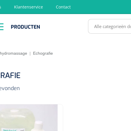
s
Klantenservice
Contact
RODUCTEN
PRODUCTEN
hirurgie
Diagnose
EHBO &
Fysiotherapie
Hygië
Reanimatie
& Revalidatie
Desinf
SULTATEN
& hydromassage
|
Echografie
RAFIE
 gevonden