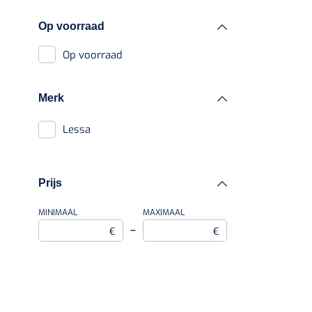
Oefengewichten
Op voorraad
Oefenmatten
Op voorraad
Oefenballen
Merk
Loopbruggen - en
trappen
Lessa
Evenwicht & coördinatie
Prijs
Oefenbanden
MINIMAAL
MAXIMAAL
–
€
€