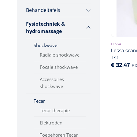
Incontinentiezorg
Behandeltafels
Evaluatie &
Hand/arm revalidatie
Injectiemateriaal
multifunctionele
Fysiotechniek &
2-delige
krachttraining
Infrastructuur
Rug- & nekrevalidatie
hydromassage
Instrumenten
Meerdelige
Evenwicht &
Actieve-passieve
LESSA
Shockwave
proprioceptie
Monitoring
beweging
Lessa scann
3-delige
Radiale shockwave
Wondzorg
Actieve/passieve
1 st
Excentrische training
bewegingstrainers
€ 32,47
ex
Focale shockwave
Bobath
Isokinetische training
Accessoires
Accessoires
Draagbaar
shockwave
Krachttraining
Toebehoren
Tecar
Cardiale training
Tecar therapie
Traction
Elektroden
Osteo
Toebehoren Tecar