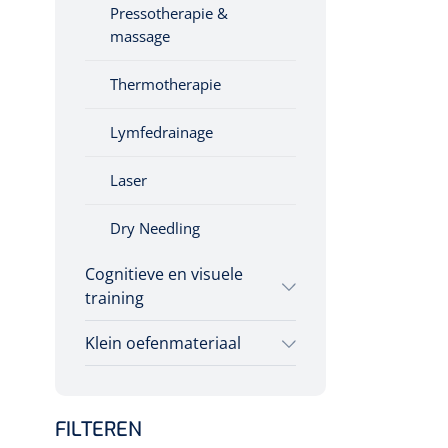
Pressotherapie &
massage
Thermotherapie
Lymfedrainage
Laser
Dry Needling
Cognitieve en visuele
training
Klein oefenmateriaal
Cognitieve training
Hand/schouder
Virtual reality training
oefentherapie
FILTEREN
Interactieve therapie