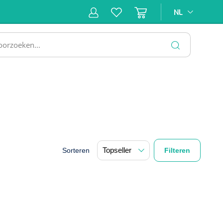
NL
NL
ne &
Incontinentiezorg
Injectiemateriaal
Infrastruc
ectie
SLUITEN
Sorteren
Filteren