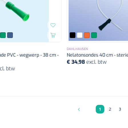
DAHLHAUSEN
nde PVC - wegwerp - 38 cm -
Nelatonsondes 40 cm - steri
€ 34,98
excl. btw
cl. btw
1
2
3
Pagina
Pagina
Pagi