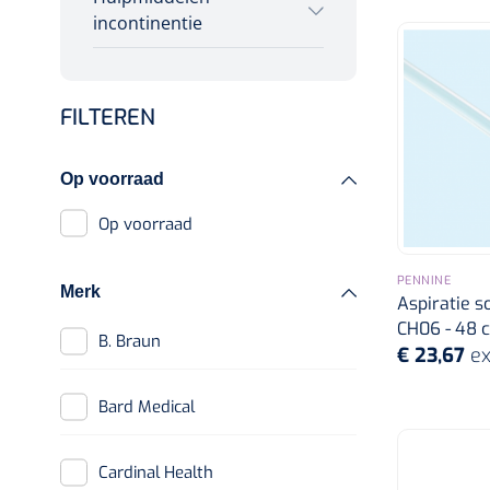
Maagsondes
Incontinentiezorg
incontinentie
Toebehoren
Injectiemateriaal
Vrouwensondes
Toebehoren lavement
Infrastructuur
Hydrogel gecoate
Rectalesondes
FILTEREN
Incontinentiebroekjes
Instrumenten
sondes
Nelatonsondes
Monitoring
Matrasbeschermers
Op voorraad
Wondzorg
Op voorraad
Urinezakken &
urinepotjes
PENNINE
Merk
Aspiratie so
Glijmiddel
CH06 - 48 c
B. Braun
€ 23,67
ex
Urinalen
Bard Medical
Spoelingen
Bedpannen &
Cardinal Health