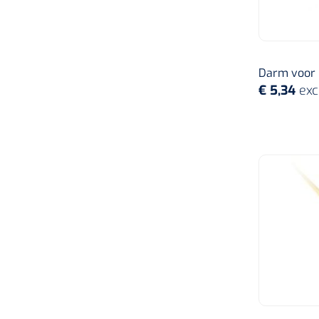
Hartmann
Maimed
Darm voor ir
€ 5,34
exc
Michiels
Other
Pennine
Reckitt
Romed
Rusch