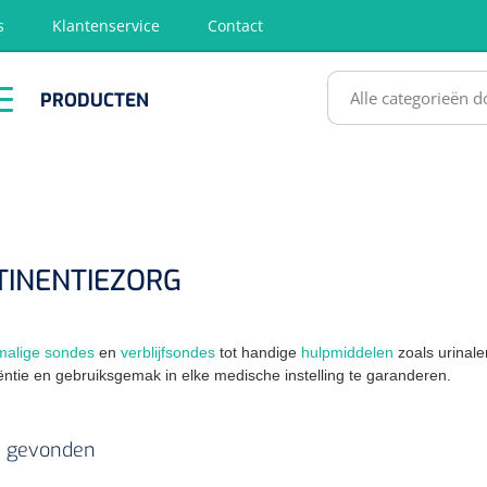
s
Klantenservice
Contact
RODUCTEN
PRODUCTEN
hirurgie
Diagnose
EHBO &
Fysiotherapie
Hygië
Reanimatie
& Revalidatie
Desinf
SULTATEN
TINENTIEZORG
alige sondes
en
verblijfsondes
tot handige
hulpmiddelen
zoals urinal
iëntie en gebruiksgemak in elke medische instelling te garanderen.
ls gevonden