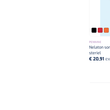
PENNINE
Nelaton so
steriel
€ 20,91
ex