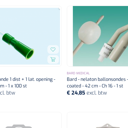
BARD MEDICAL
nde 1 dist + 1 lat. opening -
Bard - nelaton ballonsondes 
m - 1 x 100 st
coated - 42 cm - Ch 16 - 1 st
cl. btw
€ 24,85
excl. btw