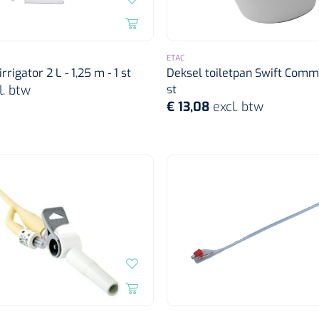
ETAC
rigator 2 L - 1,25 m - 1 st
Deksel toiletpan Swift Commo
l. btw
st
€ 13,08
excl. btw