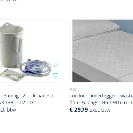
FICO
 - 3-delig - 2 L - kraan + 2
London - onderlegger - wasb
NK 1680-107 - 1 st
flap - 5-laags - 85 x 90 cm - 1
cl. btw
€ 29,79
excl. btw