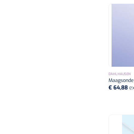
DAHLHAUSEN
Maagsonde -
€ 64,88
ex