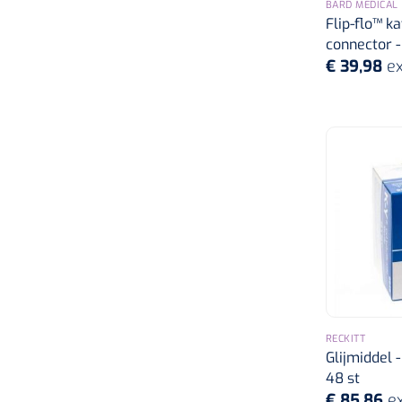
BARD MEDICAL
Flip-flo™ ka
Secur
connector - 
€ 39,98
ex
Vernacare
RECKITT
Glijmiddel -
48 st
€ 85,86
ex