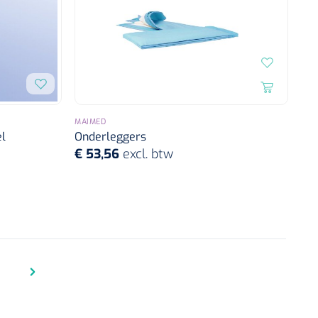
MAIMED
el
Onderleggers
€ 53,56
excl. btw
na