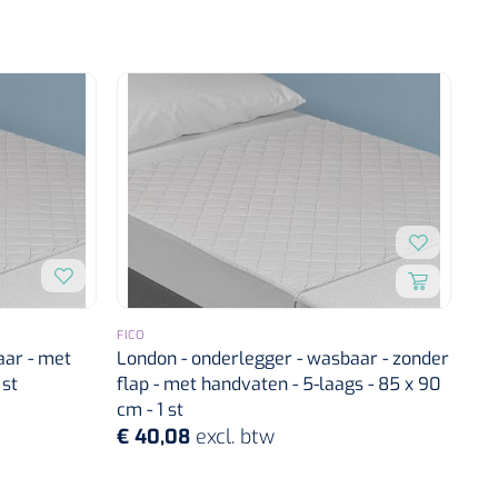
FICO
aar - met
London - onderlegger - wasbaar - zonder
 st
flap - met handvaten - 5-laags - 85 x 90
cm - 1 st
€ 40,08
excl. btw