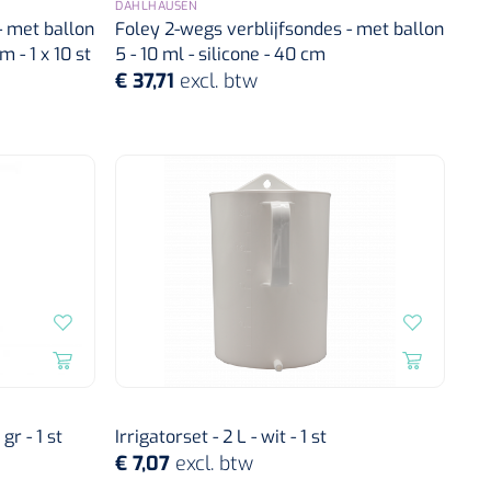
DAHLHAUSEN
- met ballon
Foley 2-wegs verblijfsondes - met ballon
m - 1 x 10 st
5 - 10 ml - silicone - 40 cm
€ 37,71
excl. btw
gr - 1 st
Irrigatorset - 2 L - wit - 1 st
€ 7,07
excl. btw