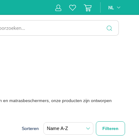
NL
NL
ne &
Incontinentiezorg
Injectiemateriaal
Infrastruc
ectie
SLUITEN
en en matrasbeschermers, onze producten zijn ontworpen
Sorteren
Filteren