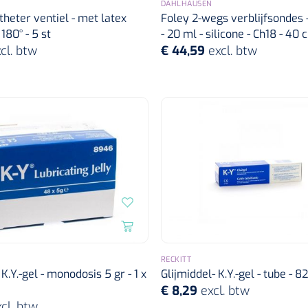
DAHLHAUSEN
theter ventiel - met latex
Foley 2-wegs verblijfsondes 
180° - 5 st
- 20 ml - silicone - Ch18 - 40 c
cl. btw
€ 44,59
excl. btw
RECKITT
 K.Y.-gel - monodosis 5 gr - 1 x
Glijmiddel- K.Y.-gel - tube - 82 
€ 8,29
excl. btw
cl. btw