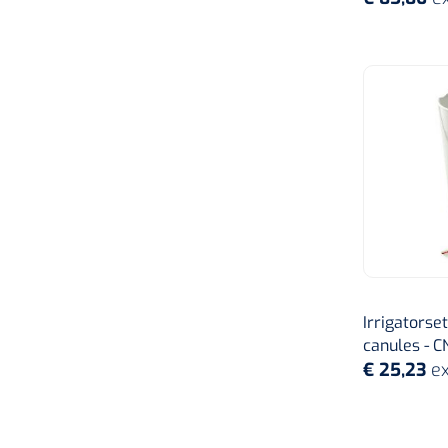
Irrigatorset
canules - C
€ 25,23
ex