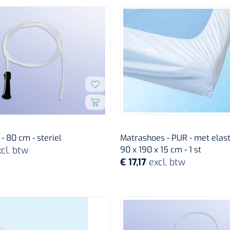
 80 cm - steriel
Matrashoes - PUR - met elasti
cl. btw
90 x 190 x 15 cm - 1 st
€ 17,17
excl. btw