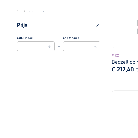
toiletemmers
Clinibed
Prijs
Coloplast
MINIMAAL
MAXIMAAL
–
€
€
Comed
FICO
Bedzeil op r
€ 212,40
e
Dahlhausen
Dr. Junghans
Etac
Fico