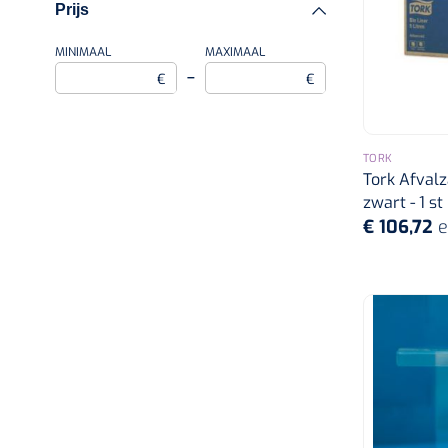
Prijs
5 x 25 cm
MINIMAAL
B3 - Afvalbak sanitair
MAXIMAAL
–
€
€
7,5 x 30 cm
TORK
Tork Afvalz
zwart - 1 st
€ 106,72
e