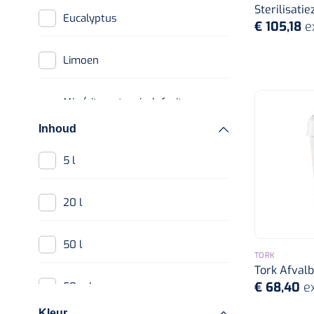
Sterilisati
Eucalyptus
€ 105,18
e
Limoen
Mix (citrus, tropisch fruit,
bloem)
Inhoud
5 l
20 l
50 l
TORK
Tork Afvalba
€ 68,40
e
50 ml
Kleur