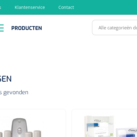
s
Klantenservice
Contact
RODUCTEN
PRODUCTEN
hirurgie
Diagnose
EHBO &
Fysiotherapie
Hygië
Reanimatie
& Revalidatie
Desinf
SULTATEN
SEN
ls gevonden