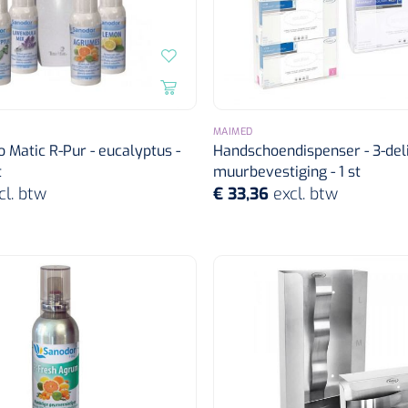
MAIMED
 Matic R-Pur - eucalyptus -
Handschoendispenser - 3-deli
t
muurbevestiging - 1 st
cl. btw
€ 33,36
excl. btw