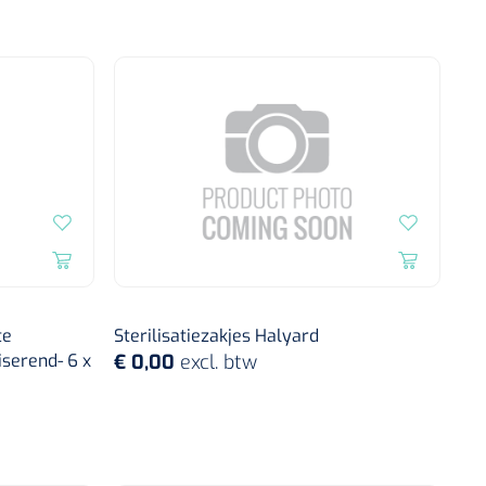
te
Sterilisatiezakjes Halyard
iserend- 6 x
€ 0,00
excl. btw