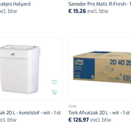
ezakjes Halyard
Sanodor Pro Matic R-Fresh - 
xcl. btw
€ 15,26
excl. btw
TORK
k 20 L - kunststof - wit - 1 st
Tork Afvalzak 20 L - wit - 1 st
xcl. btw
€ 126,97
excl. btw