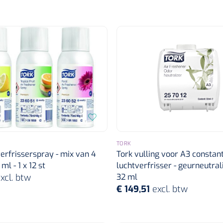
TORK
erfrisserspray - mix van 4
Tork vulling voor A3 constan
ml - 1 x 12 st
luchtverfrisser - geurneutral
xcl. btw
32 ml
€ 149,51
excl. btw