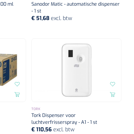
100 ml
Sanodor Matic - automatische dispenser
- 1 st
€ 51,68
excl. btw
TORK
Tork Dispenser voor
luchtverfrisserspray - A1 - 1 st
€ 110,56
excl. btw