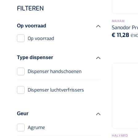
Handdoekrollen
Handschoenen
FILTEREN
Douche en bad
Keukenrollen
Vinyl handschoenen
MAXAM
Op voorraad
Sanodor Pro
Katoenen
Cellulosepapier
€ 11,28
exc
handschoenen
Op voorraad
Nitril handschoenen
Type dispenser
Copolymeer
handschoenen
Dispenser handschoenen
Latex handschoenen
Dispenser luchtverfrissers
Polylethyleen
handschoenen
Schorten
Geur
Agrume
Overschoenen
HALYARD