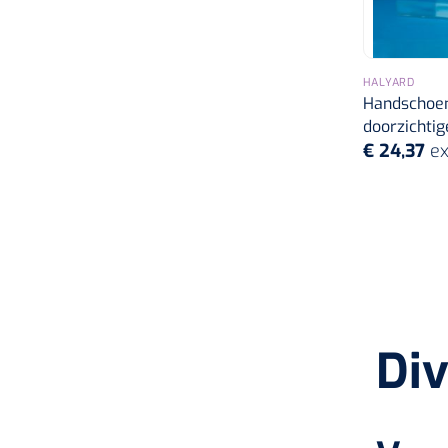
HALYARD
Handschoend
doorzichtige
€ 24,37
ex
Div