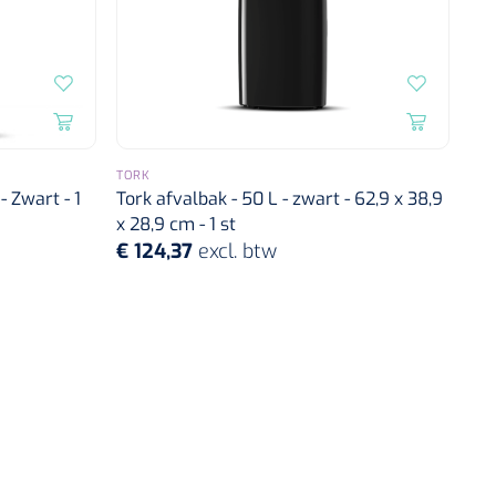
TORK
- Zwart - 1
Tork afvalbak - 50 L - zwart - 62,9 x 38,9
x 28,9 cm - 1 st
€ 124,37
excl. btw