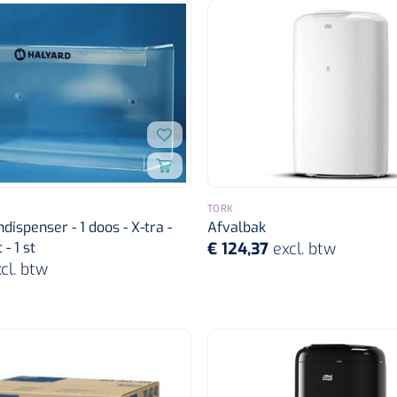
TORK
ispenser - 1 doos - X-tra -
Afvalbak
- 1 st
€ 124,37
excl. btw
cl. btw