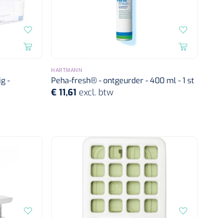
HARTMANN
g -
Peha-fresh® - ontgeurder - 400 ml - 1 st
€ 11,61
excl. btw