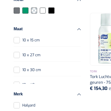
75 ml
100 ml
Maat
400 ml
10 x 15 cm
10 x 27 cm
10 x 30 cm
TORK
Tork Luchtv
geuren - 75 
10 x 40 cm
€ 154,30
e
Merk
15 cm x 200 m
Halyard