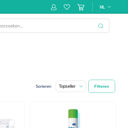
NL
NL
ne &
Incontinentiezorg
Injectiemateriaal
Infrastruc
ectie
SLUITEN
Sorteren
Filteren