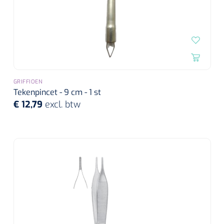
Wearables
Instrumentensets
Software
Steriele velden
Alcoholmeter
Chronische wondzorgproducten
GRIFFIOEN
Hydrocolloïden
Tekenpincet - 9 cm - 1 st
€ 12,79
excl. btw
Zilververbanden
Schuimverbanden
Hydrogel
Paraffine verbanden
Siliconen verbanden