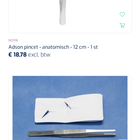
Alginaten
Diversen
Kleeflaag removers
NOPA
Adson pincet - anatomisch - 12 cm - 1 st
Watten
€ 18,78
excl. btw
Verbandhaakjes
Nierbekken
Wondreinigers