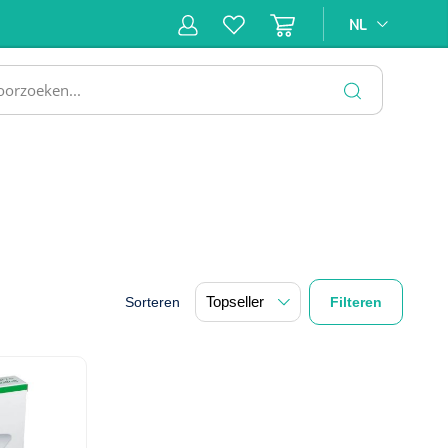
NL
NL
ne &
Incontinentiezorg
Injectiemateriaal
Infrastruc
ectie
SLUITEN
Sorteren
Filteren