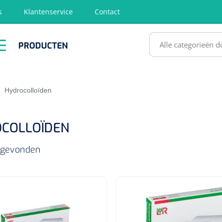
s
Klantenservice
Contact
RODUCTEN
PRODUCTEN
hirurgie
Diagnose
EHBO &
Fysiotherapie
Hygië
Reanimatie
& Revalidatie
Desinf
SULTATEN
|
Hydrocolloïden
COLLOÏDEN
s gevonden