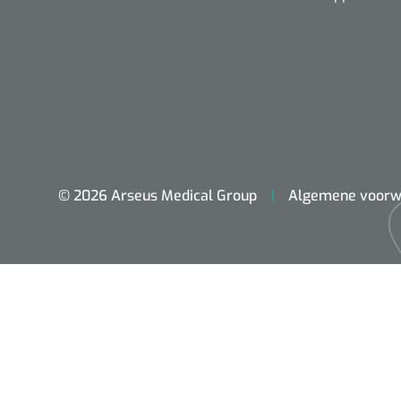
© 2026 Arseus Medical Group
Algemene voorw
ADL & Comfortzorg
Behandeling
Beademing
Chirurgie
Diagnose