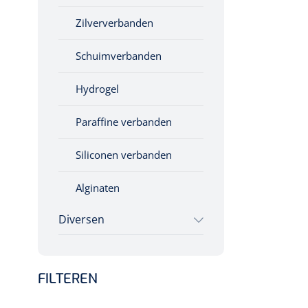
Sondeerset
Kripwindels
Splitkompressen
Zilververbanden
Hecht- &
Zelfklevende
Schuimverbanden
hechtverwijdersets
steunverbanden
Hydrogel
Instrumentensets
Tubulaire verbanden
Paraffine verbanden
Steriele velden
Elastische fixatiewindels
Siliconen verbanden
Alginaten
Diversen
Kleeflaag removers
FILTEREN
Watten