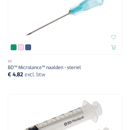
BD
BD™ Microlance™ naalden - steriel
€ 4,82
excl. btw