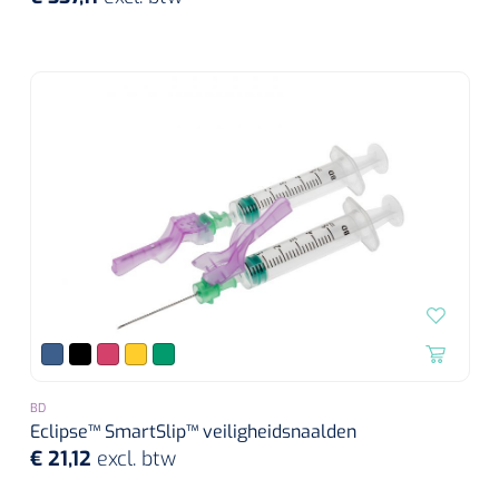
BD
Eclipse™ SmartSlip™ veiligheidsnaalden
€ 21,12
excl. btw