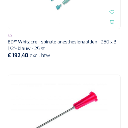
BD
BD™ Whitacre - spinale anesthesienaalden - 25G x 3
1/2"- blauw - 25 st
€ 192,40
excl. btw