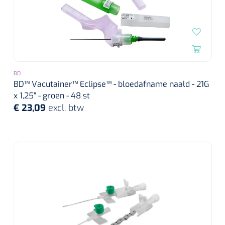
BD
BD™ Vacutainer™ Eclipse™ - bloedafname naald - 21G
x 1,25" - groen - 48 st
€ 23,09
excl. btw