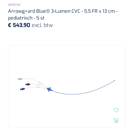
Wearables
ARROW
Instrumentensets
Arrowg+ard Blue® 3-Lumen CVC - 5,5 FR x 13 cm -
Software
pediatrisch - 5 st
€ 543,90
Steriele velden
excl. btw
Alcoholmeter
Chronische wondzorgproducten
Hydrocolloïden
Zilververbanden
Schuimverbanden
Hydrogel
Paraffine verbanden
Siliconen verbanden