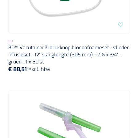
BD
BD™ Vacutainer® drukknop bloedafnameset - vlinder
infusieset - 12" slanglengte (305 mm) - 21G x 3/4" -
groen - 1 x 50 st
€ 88,51
excl. btw