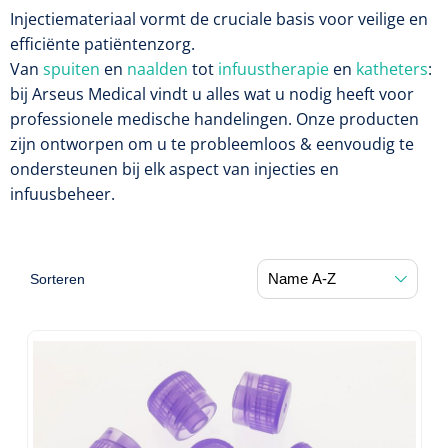
Diagnose
Postoperatieve steunverbanden
Injectiemateriaal vormt de cruciale basis voor veilige en
Massagetherapie
Diversen
efficiënte patiëntenzorg.
Vasculaire aandoeningen
EHBO & Reanimatie
Laser chirurgie
Dopplers
Van
spuiten
en
naalden
tot
infuustherapie
en
katheters
:
Apparaten
Warmtetherapie
Incentive spirometers
bij Arseus Medical vindt u alles wat u nodig heeft voor
Laser toebehoren
Vasculaire dopplers
Fysiotherapie & Revalidatie
EHBO
professionele medische handelingen. Onze producten
Toebehoren
Bevochtiging
zijn ontworpen om u te probleemloos & eenvoudig te
Laser apparatuur
Foetale dopplers
Verzorgende middelen
Eethulpmiddelen
Hygiëne & Desinfectie
Functionele revalidatie
ondersteunen bij elk aspect van injecties en
Bestek
Verneveling
infuusbeheer.
Gynaecologische aandoeningen
Foetale en Vasculaire dopplers
Verbandkoffers
Gangrevalidatie
Thoraxdrainage systeem
Incontinentiezorg
Lichaamsverzorging
Onderleggers
Maskers
Luchtwegen
Navulling verbandkoffers
Hand/arm revalidatie
Deodorants
Surgical suction
Urologie
Injectiemateriaal
Eenmalige sondes
Aspiratie
Borden
Sorteren
Patiëntencircuits
Reddingsdekens
Rug- & nekrevalidatie
Eau De Cologne
Tiemannsondes
Microscoop
Cardiorespiratoir
Infrastructuur
Spuiten
Aërosol
Slabben
Holters
Vingerlingen
Actieve-passieve beweging
Bodylotions
Jet-ventilatie
Maagsondes
Spuiten zonder naald
Instrumenten
Anti-decubitus materiaal
Eetplateau's
Pijn
Spirometers
Diversen
Krachttraining
Handcrèmes
Spoedbeademing
Vrouwensondes
Spuiten met naald
Diversen
Infuuspompen
Monitoring
Naaldvoerders
NO-meters
Neonatale comfortzorg
Brancards