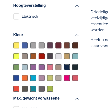
Hoogteverstelling
Pressotherapie &
Driedelig
massage
Elektrisch
veelzijdi
essentiee
Thermotherapie
worden.
Kleur
Lymfedrainage
Heeft u n
klaar voo
Laser
Dry Needling
Max. gewicht volwassene