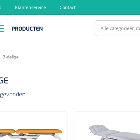
s
Klantenservice
Contact
RODUCTEN
PRODUCTEN
hirurgie
Diagnose
EHBO &
Fysiotherapie
Hygië
Reanimatie
& Revalidatie
Desinf
SULTATEN
|
3-delige
GE
s gevonden