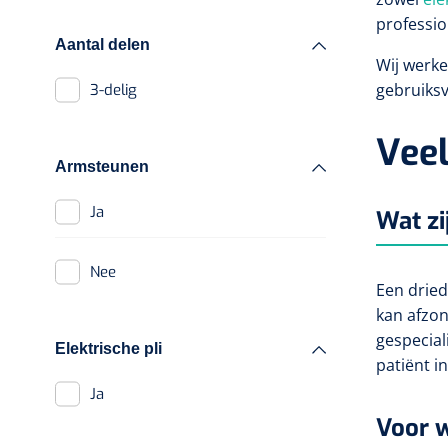
Oefenballen
professio
Toebehoren Tecar
Aantal delen
therapie
Loopbruggen - en
Wij werk
trappen
gebruiksv
3-delig
Echografie
Evenwicht & coördinatie
Veel
Ultrageluid &
elektrotherapie
Armsteunen
Oefenbanden
Ultrageluid
Ja
Wat zi
Elektrotherapie
Nee
Gecombineerde
Een dried
therapie
kan afzon
gespecial
TENS
Elektrische pli
patiënt i
Ja
Kort-en microgolf
Voor w
Hydromassage