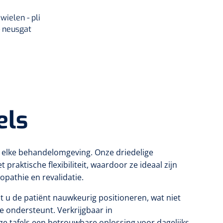
wielen - pli
- neusgat
els
in elke behandelomgeving. Onze driedelige
ktische flexibiliteit, waardoor ze ideaal zijn
opathie en revalidatie.
nt u de patiënt nauwkeurig positioneren, wat niet
e ondersteunt. Verkrijgbaar in
ge tafels een betrouwbare oplossing voor dagelijks