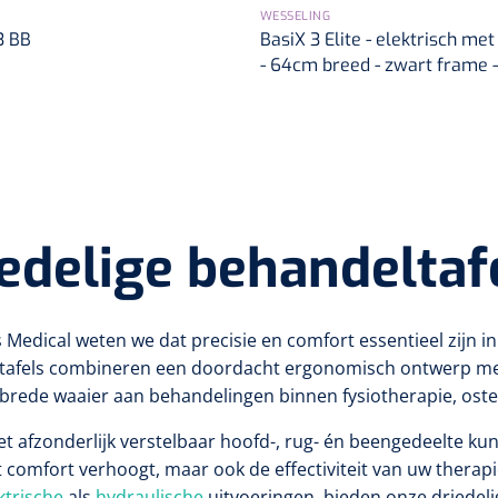
WESSELING
3 BB
BasiX 3 Elite - elektrisch met 
- 64cm breed - zwart frame 
edelige behandeltaf
s Medical weten we dat precisie en comfort essentieel zijn 
afels combineren een doordacht ergonomisch ontwerp met pra
brede waaier aan behandelingen binnen fysiotherapie, oste
et afzonderlijk verstelbaar hoofd-, rug- én beengedeelte ku
t comfort verhoogt, maar ook de effectiviteit van uw therapi
ktrische
als
hydraulische
uitvoeringen, bieden onze driedeli