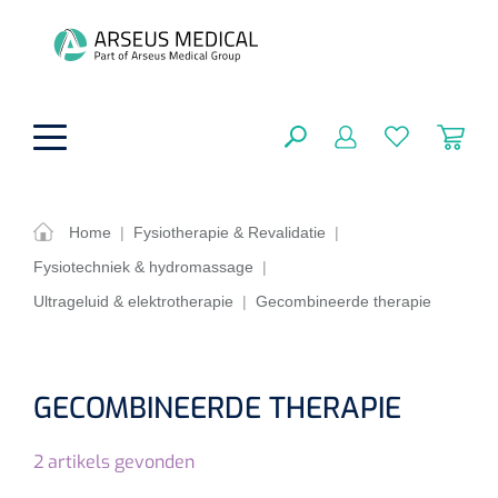
hoofdinhoud
Home
|
Fysiotherapie & Revalidatie
|
Fysiotechniek & hydromassage
|
ADL & Comfortzorg
SLUITEN
Ultrageluid & elektrotherapie
|
Gecombineerde therapie
FILTEREN
Behandeling
Algemene comfortzorg
Aromatherapie
Beademing
Maagsondes
GECOMBINEERDE THERAPIE
ZOEKRESULTATEN
Beauty care
Chirurgie
Huid
Ventilatie toebehoren
2
artikels gevonden
Lichttherapie
Cryotherapie
Neuscanules