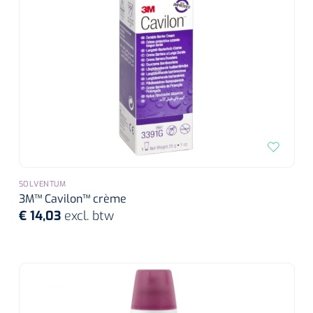
Wearables
Instrumentensets
Software
Steriele velden
Alcoholmeter
Chronische wondzorgproducten
Hydrocolloïden
Zilververbanden
SOLVENTUM
Schuimverbanden
3M™ Cavilon™ crème
€ 14,03
excl. btw
Hydrogel
Paraffine verbanden
Siliconen verbanden