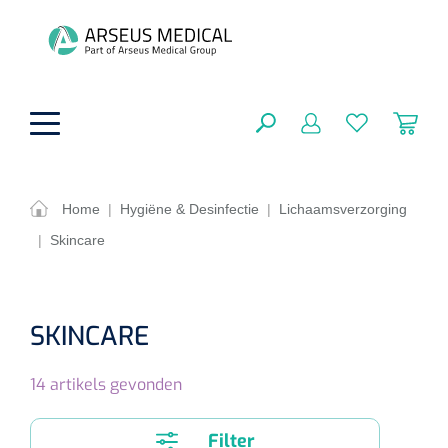
hoofdinhoud
Home
|
Hygiëne & Desinfectie
|
Lichaamsverzorging
|
Skincare
ADL & Comfortzorg
SLUITEN
FILTEREN
Behandeling
Algemene comfortzorg
SKINCARE
Aromatherapie
Beademing
Maagsondes
ZOEKRESULTATEN
14
artikels gevonden
Beauty care
Chirurgie
Huid
Ventilatie toebehoren
Lichttherapie
Cryotherapie
Neuscanules
Filter