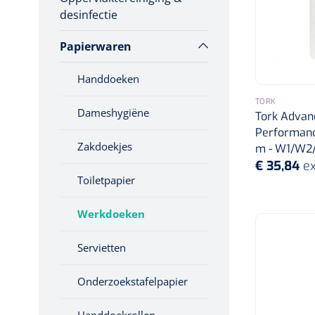
Eau De Cologne
Incontinentiezorg
desinfectie
Scheermesjes
Bodylotions
Injectiemateriaal
Papierwaren
Infrastructuur
Kunstgebit reiniger
Handcrèmes
Handdoeken
Instrumenten
Wattenstaafjes
Skincare
TORK
Monitoring
Dameshygiëne
Tork Advan
Wondzorg
Performance
Gebitspotjes
Zakdoekjes
m - W1/W2/
€ 35,84
ex
Tandenborstels
Toiletpapier
Swabs
Werkdoeken
Tandpasta
Servietten
Onderzoekstafelpapier