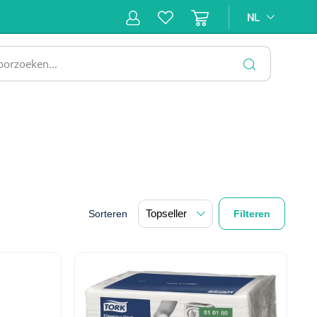
NL
NL
ne &
Incontinentiezorg
Injectiemateriaal
Infrastruc
ectie
SLUITEN
Sorteren
Filteren