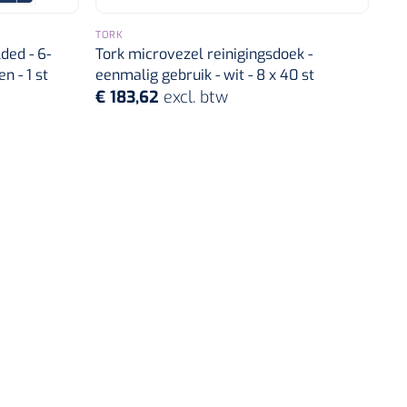
TORK
ded - 6-
Tork microvezel reinigingsdoek -
n - 1 st
eenmalig gebruik - wit - 8 x 40 st
€ 183,62
excl. btw