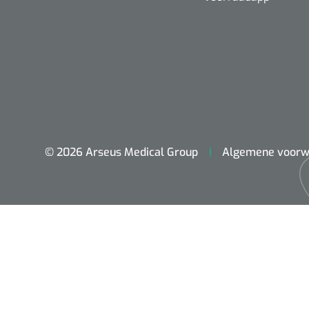
© 2026 Arseus Medical Group
Algemene voorw
ADL & Comfortzorg
Behandeling
Beademing
Chirurgie
Diagnose