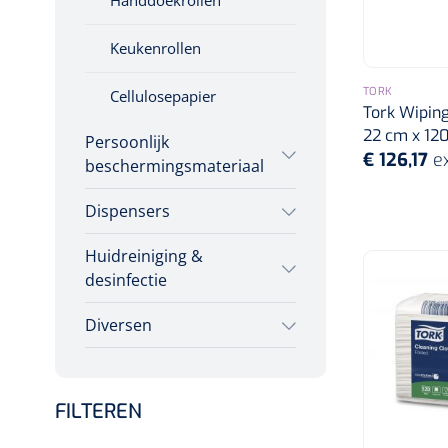
Handdoekrollen
Keukenrollen
TORK
Cellulosepapier
Tork Wiping
22 cm x 120 
Persoonlijk
€ 126,17
e
beschermingsmateriaal
Dispensers
Mutsen
Huidreiniging &
Luchtverfrisser
Klompen
desinfectie
dispensers
Oordoppen
Diversen
Zepen & foam
Zeep dispensers
Maskers
Afvalbakken
Stuitreiniging
Papier dispensers
Chirurgische
FILTEREN
mondmaskers
Luchtverfrissers
Handdesinfectie
Handschoenen
dispensers