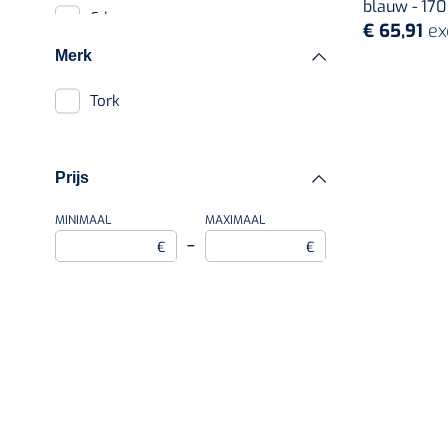
blauw - 170
6-laags
€ 65,91
ex
Merk
Tork
Prijs
MINIMAAL
MAXIMAAL
–
€
€