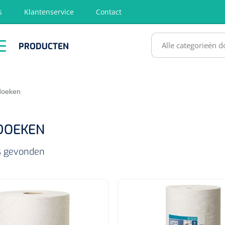
s
Klantenservice
Contact
RODUCTEN
PRODUCTEN
hirurgie
Diagnose
EHBO &
Fysiotherapie
Hygië
Reanimatie
& Revalidatie
Desinf
SULTATEN
doeken
DOEKEN
ls gevonden