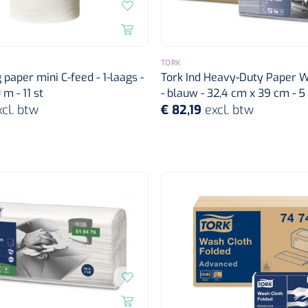
TORK
 paper mini C-feed - 1-laags -
Tork Ind Heavy-Duty Paper W
m - 11 st
- blauw - 32,4 cm x 39 cm - 5 
xcl. btw
€ 82,19
excl. btw