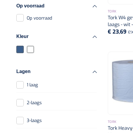
FFP maskers
Op voorraad
Haarverzorging
TORK
Handschoenen
Tork W4 gev
Op voorraad
Douche en bad
Vinyl handschoenen
laags - wit 
€ 23,69
ex
Katoenen
Kleur
handschoenen
Nitril handschoenen
Copolymeer
Lagen
handschoenen
1 laag
Latex handschoenen
Polylethyleen
2-laags
handschoenen
Schorten
3-laags
TORK
Tork Heavy
Overschoenen